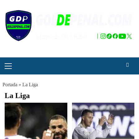
Saltar
al
contenido
Menú
principal
Portada
»
La Liga
La Liga
Paginación
de
entradas