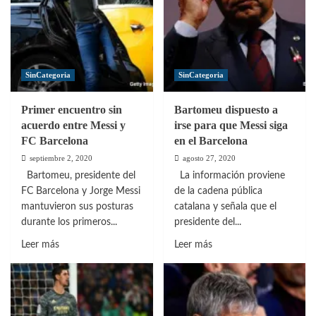
20-
decidir»
21
fue
ajustado
para
SinCategoria
SinCategoria
sobrellevar
la
Primer encuentro sin
Bartomeu dispuesto a
pandemia
acuerdo entre Messi y
irse para que Messi siga
FC Barcelona
en el Barcelona
septiembre 2, 2020
agosto 27, 2020
Bartomeu, presidente del
La información proviene
FC Barcelona y Jorge Messi
de la cadena pública
mantuvieron sus posturas
catalana y señala que el
durante los primeros...
presidente del...
Leer
Leer
Leer más
Leer más
más
más
sobre
sobre
Primer
Bartomeu
encuentro
dispuesto