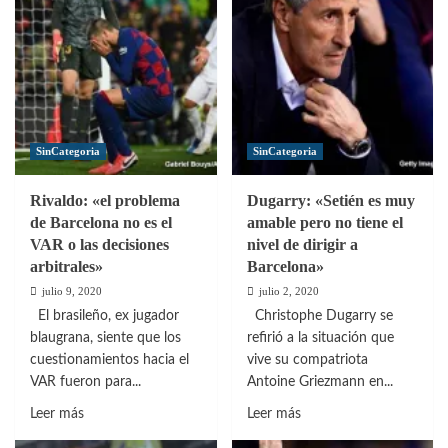
sin
a
acuerdo
irse
entre
para
Messi
que
y
Messi
FC
siga
Barcelona
en
SinCategoria
SinCategoria
el
Barcelona
Rivaldo: «el problema
Dugarry: «Setién es muy
de Barcelona no es el
amable pero no tiene el
VAR o las decisiones
nivel de dirigir a
arbitrales»
Barcelona»
julio 9, 2020
julio 2, 2020
El brasileño, ex jugador
Christophe Dugarry se
blaugrana, siente que los
refirió a la situación que
cuestionamientos hacia el
vive su compatriota
VAR fueron para...
Antoine Griezmann en...
Leer
Leer
Leer más
Leer más
más
más