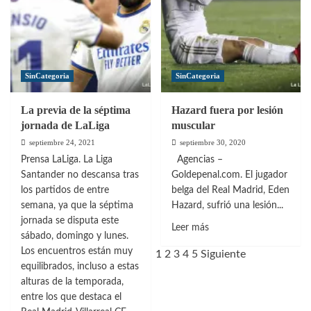
SinCategoria
SinCategoria
La previa de la séptima
Hazard fuera por lesión
jornada de LaLiga
muscular
septiembre 24, 2021
septiembre 30, 2020
Prensa LaLiga. La Liga
Agencias –
Santander no descansa tras
Goldepenal.com. El jugador
los partidos de entre
belga del Real Madrid, Eden
semana, ya que la séptima
Hazard, sufrió una lesión...
jornada se disputa este
Leer
Leer más
sábado, domingo y lunes.
más
Los encuentros están muy
1
2
3
4
5
Siguiente
sobre
equilibrados, incluso a estas
Hazard
alturas de la temporada,
fuera
entre los que destaca el
por