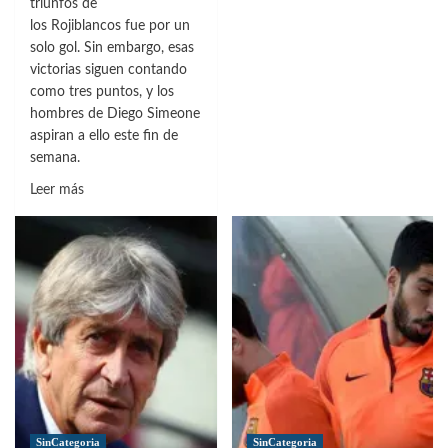
triunfos de
los Rojiblancos fue por un
solo gol. Sin embargo, esas
victorias siguen contando
como tres puntos, y los
hombres de Diego Simeone
aspiran a ello este fin de
semana.
Leer
Leer más
más
sobre
La
previa
de
la
séptima
jornada
de
LaLiga
SinCategoria
SinCategoria