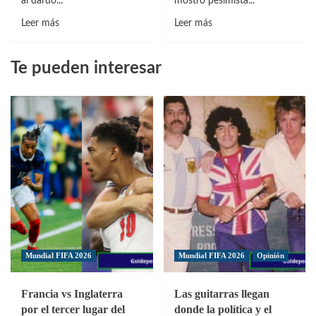
al dardo...
mostró pesimista...
Leer
Leer
Leer más
Leer más
más
más
sobre
sobre
Te pueden interesar
Zidane:
Gerard
«No
Piqué:
creo
«Creo
que
que
los
esta
árbitros
liga
nos
será
estén
muy
favoreciendo»
difícil
de
ganar»
Mundial FIFA 2026
Mundial FIFA 2026
Opinión
Francia vs Inglaterra
Las guitarras llegan
por el tercer lugar del
donde la política y el