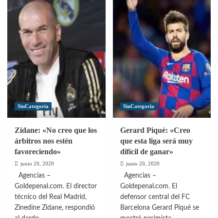
sobre
sobre
Rivaldo:
Dugarry:
«el
«Setién
problema
es
de Barcelona
muy
no
amable
es
pero
el
no
VAR
tiene
o
el
SinCategoria
SinCategoria
las
nivel
decisiones
de
Zidane: «No creo que los
Gerard Piqué: «Creo
arbitrales»
dirigir
árbitros nos estén
que esta liga será muy
a
favoreciendo»
difícil de ganar»
Barcelona»
junio 20, 2020
junio 20, 2020
Agencias –
Agencias –
Goldepenal.com. El director
Goldepenal.com. El
técnico del Real Madrid,
defensor central del FC
Zinedine Zidane, respondió
Barcelona Gerard Piqué se