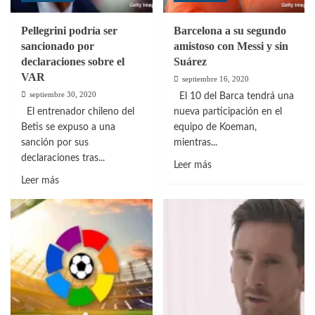
Pellegrini podría ser
Barcelona a su segundo
sancionado por
amistoso con Messi y sin
declaraciones sobre el
Suárez
VAR
septiembre 16, 2020
septiembre 30, 2020
El 10 del Barca tendrá una
El entrenador chileno del
nueva participación en el
Betis se expuso a una
equipo de Koeman,
sanción por sus
mientras...
declaraciones tras...
Leer
Leer más
Leer
más
Leer más
más
sobre
sobre
Barcelona
Pellegrini
a
podría
su
ser
segundo
sancionado
amistoso
por
con
declaraciones
Messi