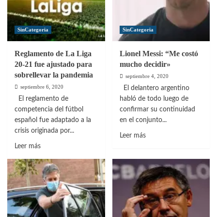
sobre
y
el
sin
VAR
Suárez
SinCategoria
SinCategoria
Reglamento de La Liga
Lionel Messi: “Me costó
20-21 fue ajustado para
mucho decidir»
sobrellevar la pandemia
septiembre 4, 2020
septiembre 6, 2020
El delantero argentino
El reglamento de
habló de todo luego de
competencia del fútbol
confirmar su continuidad
español fue adaptado a la
en el conjunto...
crisis originada por...
Leer
Leer más
Leer
más
Leer más
más
sobre
sobre
Lionel
Reglamento
Messi:
de
“Me
La
costó
Liga
mucho