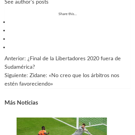
See author's posts
Share this...
Anterior:
¿Final de la Libertadores 2020 fuera de
Navegación
Sudamérica?
de
Siguiente:
Zidane: «No creo que los árbitros nos
estén favoreciendo»
entradas
Más Noticias