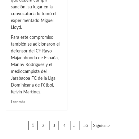
que deberá cumplir
el
duelo
sanción, su lugar en la
con
convocatoria lo tomó el
Guatemala
experimentado Miguel
Lloyd.
Para este compromiso
también se adicionaron el
defensor del CF Rayo
Majadahonda de España,
Manny Rodríguez y el
mediocampista del
Jarabacoa FC de la Liga
Dominicana de Fútbol,
Kelvin Martínez.
Leer
Leer más
más
sobre
La
Paginación
Sedofútbol
2
3
4
56
Siguiente
1
…
busca
de
un