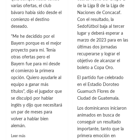
varias ofertas, el club
de la Liga B de la Liga de
bávaro había sido desde el
Naciones de Concacaf.
comienzo el destino
Con el resultado, la
deseado.
Sedofútbol baja al tercer
lugar y deberá esperar a
"Me he decidido por el
marzo de 2023 para en las
Bayern porque es el mejor
últimas dos jornadas
proyecto para mi. Tenía
recuperarse y lograr el
otras ofertas pero el
objetivo de alcanzar el
Bayern fue para mi desde
boleto a Copa Oro.
el comienzo la primera
opción. Quiero ayudarle al
El partido fue celebrado
equipo a ganar más
en el Estadio Doroteo
títulos", dijo el jugador que
Guamuch Flores de
se disculpó por hablar
Ciudad de Guatemala.
inglés y dijo que necesitará
Los dominicanos iniciaron
un par de meses para
animados en busca de
volver a hablar bien
conseguir un resultado
alemán.
importante, tanto que la
Leer
primera emoción en
Leer más