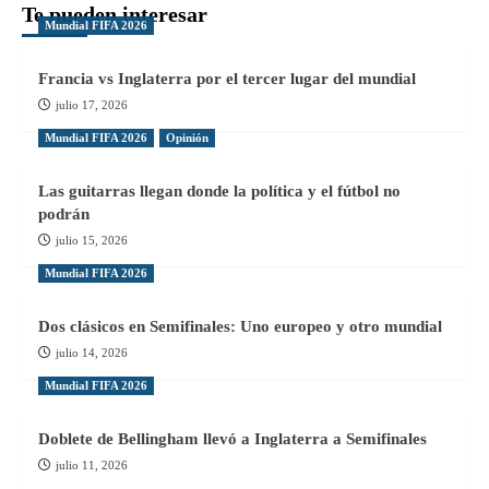
Te pueden interesar
triunfo
entradas
Mundial FIFA 2026
ante
Guatemala
que
Francia vs Inglaterra por el tercer lugar del mundial
lo
julio 17, 2026
mantenga
en
Mundial FIFA 2026
Opinión
la
lucha
Las guitarras llegan donde la política y el fútbol no
podrán
julio 15, 2026
Mundial FIFA 2026
Dos clásicos en Semifinales: Uno europeo y otro mundial
julio 14, 2026
Mundial FIFA 2026
Doblete de Bellingham llevó a Inglaterra a Semifinales
julio 11, 2026