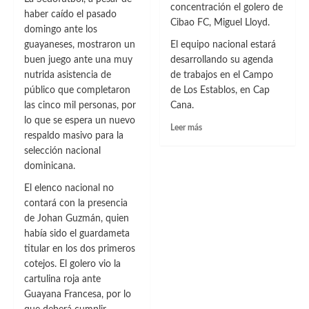
concentración el golero de
haber caído el pasado
Cibao FC, Miguel Lloyd.
domingo ante los
guayaneses, mostraron un
El equipo nacional estará
buen juego ante una muy
desarrollando su agenda
nutrida asistencia de
de trabajos en el Campo
público que completaron
de Los Establos, en Cap
las cinco mil personas, por
Cana.
lo que se espera un nuevo
Leer
Leer más
respaldo masivo para la
más
selección nacional
sobre
La
dominicana.
Sedofútbol
El elenco nacional no
se
contará con la presencia
fue
al
de Johan Guzmán, quien
este
había sido el guardameta
y
titular en los dos primeros
suma
cotejos. El golero vio la
tres
cartulina roja ante
incorporaciones
Guayana Francesa, por lo
para