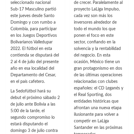
seleccionado nacional
de
de crecer. Paralelamente al
con
Concacaf
la
Sub-17 Masculino partió
proyecto LaLiga Impulso,
fecha
este jueves desde Santo
cada vez son más los
5
Domingo y con rumbo a
inversores alrededor de
Colombia, para participar
todo el mundo los que
en los Juegos Deportivos
ponen el foco en este
Bolivarianos Valledupar
sector, confiando en la
2022. El fútbol en esta
solvencia y la rentabilidad
contienda se disputará del
del negocio. En esta
2 al 4 de julio del presente
ocasión, México tiene un
año en esa localidad del
gran protagonismo en dos
Departamento del Cesar,
de las últimas operaciones
en el país cafetero.
relacionadas con clubes
españoles: el CD Leganés y
La Sedofútbol hará su
el Real Sporting, dos
debut el próximo sábado 2
entidades históricas que
de julio ante Bolivia a las
afrontan una nueva etapa
5:00 de la tarde, el
ilusionante para volver a
segundo compromiso lo
competir en LaLiga
estará disputando el
Santander en las próximas
domingo 3 de julio contra