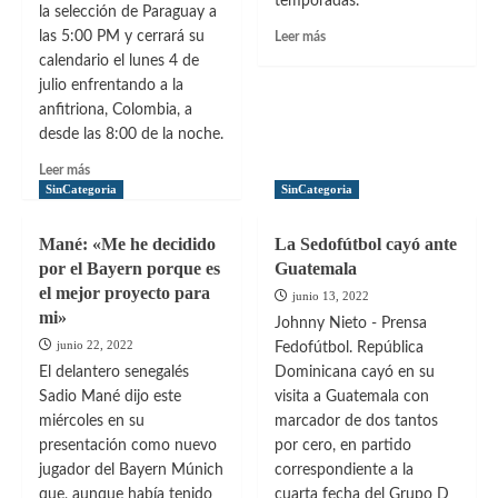
temporadas.
la selección de Paraguay a
Leer
las 5:00 PM y cerrará su
Leer más
más
calendario el lunes 4 de
sobre
julio enfrentando a la
CD
anfitriona, Colombia, a
Leganés
desde las 8:00 de la noche.
y
Real
Leer
Leer más
Sporting
más
SinCategoria
SinCategoria
son
sobre
adquiridos
Sub-
Mané: «Me he decidido
La Sedofútbol cayó ante
por
17
por el Bayern porque es
Guatemala
propietarios
de
mexicanos
el mejor proyecto para
República
junio 13, 2022
mi»
Dominicana
Johnny Nieto - Prensa
rumbo
junio 22, 2022
Fedofútbol. República
a
El delantero senegalés
Dominicana cayó en su
los
Sadio Mané dijo este
visita a Guatemala con
Juegos
miércoles en su
Bolivarianos
marcador de dos tantos
2022
presentación como nuevo
por cero, en partido
jugador del Bayern Múnich
correspondiente a la
que, aunque había tenido
cuarta fecha del Grupo D