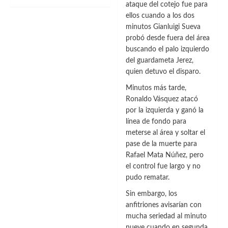
más
ataque del cotejo fue para
sobre
ellos cuando a los dos
Mané:
minutos Gianluigi Sueva
«Me
probó desde fuera del área
he
buscando el palo izquierdo
decidido
por
del guardameta Jerez,
el
quien detuvo el disparo.
Bayern
Minutos más tarde,
porque
es
Ronaldo Vásquez atacó
el
por la izquierda y ganó la
mejor
línea de fondo para
proyecto
meterse al área y soltar el
para
pase de la muerte para
mi»
Rafael Mata Núñez, pero
el control fue largo y no
pudo rematar.
Sin embargo, los
anfitriones avisarían con
mucha seriedad al minuto
nueve cuando en segunda