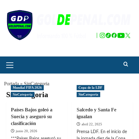
Saltar
al
contenido
Menú
principal
Portada
»
SinCategoria
Mundial FIFA 2026
Copa de la LDF
SinCategoria
SinCategoria
SinCategoria
Países Bajos goleó a
Salcedo y Santa Fe
Suecia y aseguró su
igualan
clasificación
abril 22, 2025
junio 20, 2026
Prensa LDF. En el inicio de
***Países Bajos aseguró su
la jornada diez de la Copa