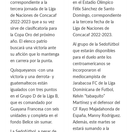
correspondiente a la
en el Estadio Olímpico
tercera jornada de la Liga
Félix Sánchez de Santo
de Naciones de Concacaf
Domingo, correspondiente
2022-2023 que a su vez
a la tercera fecha de la
sirve de clasificatoria para
Liga de Naciones de
la Copa Oro del próximo
Concacaf 2022-2023.
año. El elenco patrio
Al grupo de la Sedofútbol
buscará una victoria ante
que estarán disponibles
su afición que lo mantenga
para el duelo ante los
en carrera por la punta.
centroamericanos se
Quisqueyanos -con una
incorporaron el
victoria y una derrota- y
mediocampista de
guatemaltecos están
Jarabacoa FC de la Liga
igualados con tres puntos
Dominicana de Futbol,
en el Grupo D de la Liga B,
Kelvin “tabaquito”
que es comandado por
Martínez y el defensor del
Guayana Francesa con seis
CF Rayo Majadahonda de
unidades y completa en el
España, Manny Rodríguez.
fondo Belice sin sumar.
Además, este martes se
estará sumando a la
La Sedofútbol, a pesar de