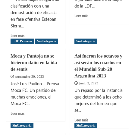
clasificación con una
de la LDF...
demostración de eficacia
Leer
Leer más
en fase ofensiva Esteban
más
Sierra...
sobre
Salcedo
Leer
Leer más
y
más
LDF Primera
SinCategoria
SinCategoria
Santa
sobre
Fe
Países
Moca y Pantoja no se
Así fueron los octavos y
igualan
Bajos
hicieron daño en la ida
así serán los cuartos en
goleó
de semis
el Mundial Sub-20
a
Suecia
Argentina 2023
septiembre 30, 2023
y
junio 2, 2023
José Luís Paulino – Prensa
aseguró
Moca FC. Un partido de
Un repaso por la instancia
su
muchas emociones, el
que determinó a los ocho
clasificación
Moca FC...
mejores del torneo que
se...
Leer
Leer más
más
Leer
Leer más
sobre
más
SinCategoria
SinCategoria
Moca
sobre