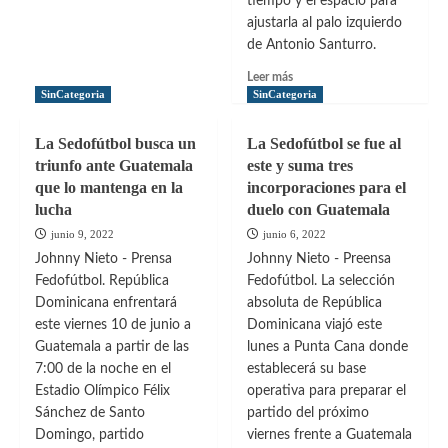
tiempo y el espacio para
ajustarla al palo izquierdo
de Antonio Santurro.
Leer
Leer más
más
SinCategoria
SinCategoria
sobre
La
La Sedofútbol busca un
La Sedofútbol se fue al
Sedofútbol
triunfo ante Guatemala
este y suma tres
cayó
que lo mantenga en la
incorporaciones para el
ante
lucha
duelo con Guatemala
Guatemala
junio 9, 2022
junio 6, 2022
Johnny Nieto - Prensa
Johnny Nieto - Preensa
Fedofútbol. República
Fedofútbol. La selección
Dominicana enfrentará
absoluta de República
este viernes 10 de junio a
Dominicana viajó este
Guatemala a partir de las
lunes a Punta Cana donde
7:00 de la noche en el
establecerá su base
Estadio Olímpico Félix
operativa para preparar el
Sánchez de Santo
partido del próximo
Domingo, partido
viernes frente a Guatemala