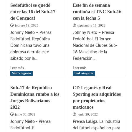
y
Así
Sedofútbol se quedó
Este fín de semana
Pantoja
fueron
entre las 16 del Sub-17
continúa el TNC Sub-16
no
los
de Concacaf
se
con la fecha 5
octavos
hicieron
y
febrero 19, 2023
septiembre 16, 2022
daño
así
Johnny Nieto – Prensa
Johnny Nieto – Prensa
en
serán
Fedofútbol. República
Fedofútbol. El Torneo
la
los
Dominicana tuvo una
ida
Nacional de Clubes Sub-
cuartos
de
dolorosa derrota este
16 Masculino de la
en
semis
el
sábado por la...
Federación...
Mundial
Leer
Leer
Leer más
Leer más
Sub-
más
más
SinCategoria
SinCategoria
20
sobre
sobre
Argentina
Sedofútbol
Este
2023
Sub-17 de República
CD Leganés y Real
se
fín
Dominicana rumbo a los
Sporting son adquiridos
quedó
de
Juegos Bolivarianos
por propietarios
entre
semana
2022
las
mexicanos
continúa
16
el
junio 30, 2022
junio 29, 2022
del
TNC
Johnny Nieto - Prensa
Prensa LaLiga. La industria
Sub-
Sub-
Fedofútbol. El
del fútbol español no para
17
16