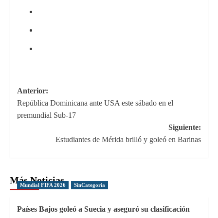
Navegación
Anterior:
República Dominicana ante USA este sábado en el
de
premundial Sub-17
entradas
Siguiente:
Estudiantes de Mérida brilló y goleó en Barinas
Más Noticias
Mundial FIFA 2026
SinCategoria
Países Bajos goleó a Suecia y aseguró su clasificación