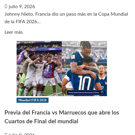
la
julio 9, 2026
FIFA
Johnny Nieto. Francia dio un paso más en la Copa Mundial
de la FIFA 2026...
Leer
Leer más
más
sobre
Francia
a
semifinales
del
mundial
por
tercera
Mundial FIFA 2026
vez
Previa del Francia vs Marruecos que abre los
consecutiva
Cuartos de Final del mundial