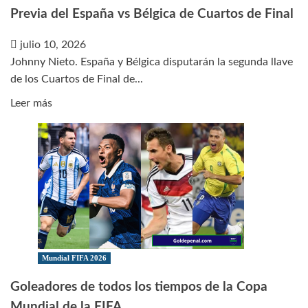
español
Previa del España vs Bélgica de Cuartos de Final
julio 10, 2026
Johnny Nieto. España y Bélgica disputarán la segunda llave
de los Cuartos de Final de...
Leer
Leer más
más
sobre
Previa
del
España
vs
Bélgica
de
Cuartos
Mundial FIFA 2026
de
Goleadores de todos los tiempos de la Copa
Final
Mundial de la FIFA