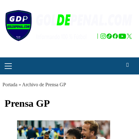
Saltar
al
contenido
Menú
principal
Portada
»
Archivo de Prensa GP
Prensa GP