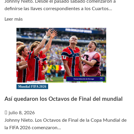
Johnny Nieto. Desde el pasado sábado comenzaron a
mundial
definirse las llaves correspondientes a los Cuartos...
Leer
Leer más
más
sobre
Partidos,
fechas
y
horarios
de
Cuartos
de
Mundial FIFA 2026
Final
Así quedaron los Octavos de Final del mundial
del
Mundial
julio 8, 2026
Johnny Nieto. Los Octavos de Final de la Copa Mundial de
la FIFA 2026 comenzaron...