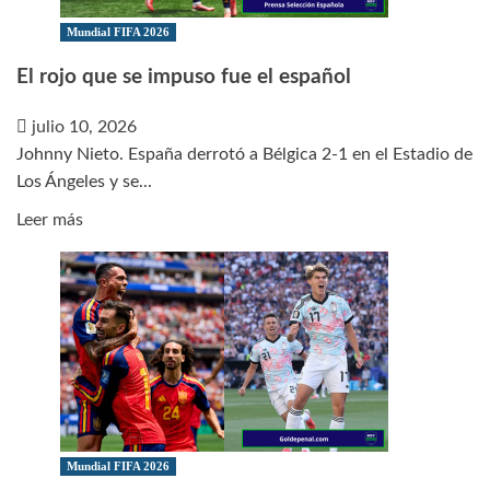
y
Argentina
Mundial FIFA 2026
–
El rojo que se impuso fue el español
Suiza
julio 10, 2026
Johnny Nieto. España derrotó a Bélgica 2-1 en el Estadio de
Los Ángeles y se...
Leer
Leer más
más
sobre
El
rojo
que
se
impuso
fue
el
Mundial FIFA 2026