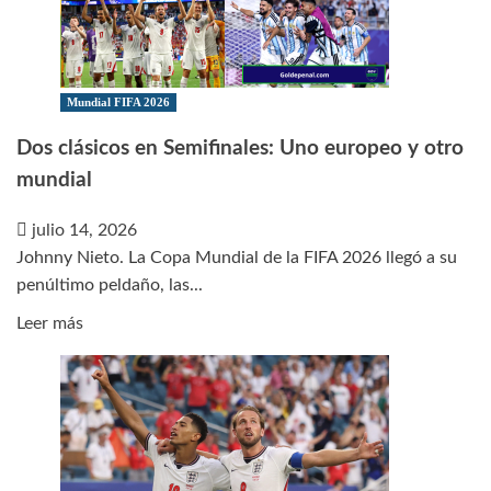
donde
la
política
y
Mundial FIFA 2026
el
Dos clásicos en Semifinales: Uno europeo y otro
fútbol
mundial
no
podrán
julio 14, 2026
Johnny Nieto. La Copa Mundial de la FIFA 2026 llegó a su
penúltimo peldaño, las...
Leer
Leer más
más
sobre
Dos
clásicos
en
Semifinales: