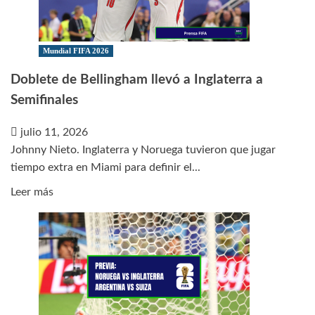
Uno
europeo
y
Mundial FIFA 2026
otro
Doblete de Bellingham llevó a Inglaterra a
mundial
Semifinales
julio 11, 2026
Johnny Nieto. Inglaterra y Noruega tuvieron que jugar
tiempo extra en Miami para definir el...
Leer
Leer más
más
sobre
Doblete
de
Bellingham
llevó
a