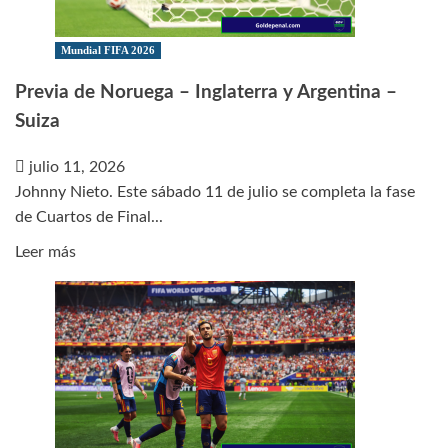
Inglaterra
a
Mundial FIFA 2026
Semifinales
Previa de Noruega – Inglaterra y Argentina –
Suiza
julio 11, 2026
Johnny Nieto. Este sábado 11 de julio se completa la fase
de Cuartos de Final...
Leer
Leer más
más
sobre
Previa
de
Noruega
–
Inglaterra