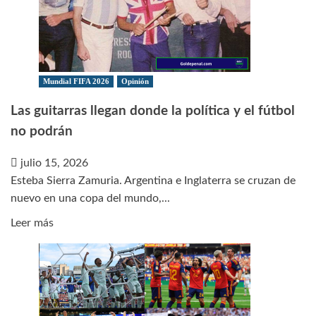
Inglaterra
por
el
tercer
lugar
Mundial FIFA 2026
Opinión
del
Las guitarras llegan donde la política y el fútbol
mundial
no podrán
julio 15, 2026
Esteba Sierra Zamuria. Argentina e Inglaterra se cruzan de
nuevo en una copa del mundo,...
Leer
Leer más
más
sobre
Las
guitarras
llegan