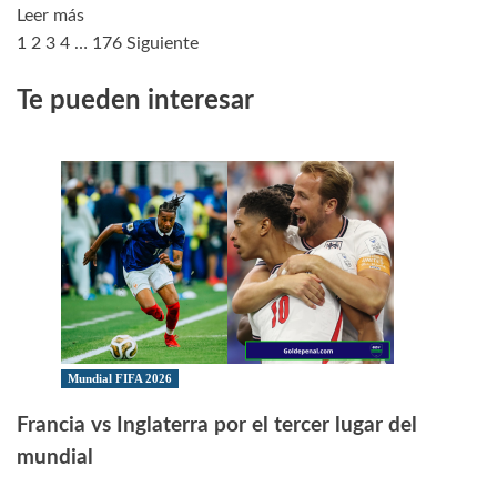
Leer
Leer más
más
1
2
3
4
…
176
Siguiente
Paginación
sobre
de
Te pueden interesar
Así
quedaron
entradas
los
Octavos
de
Final
del
mundial
Mundial FIFA 2026
Francia vs Inglaterra por el tercer lugar del
mundial