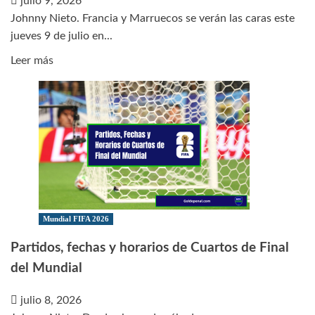
julio 9, 2026
Johnny Nieto. Francia y Marruecos se verán las caras este
jueves 9 de julio en...
Leer
Leer más
más
sobre
Previa
del
Francia
vs
Marruecos
que
abre
Mundial FIFA 2026
los
Partidos, fechas y horarios de Cuartos de Final
Cuartos
del Mundial
de
Final
julio 8, 2026
del