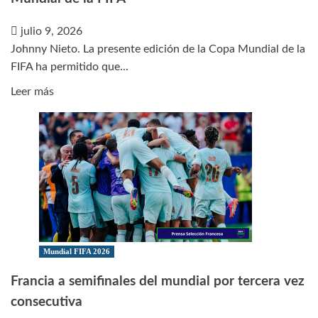
julio 9, 2026
Johnny Nieto. La presente edición de la Copa Mundial de la
FIFA ha permitido que...
Leer
Leer más
más
sobre
Goleadores
de
todos
los
tiempos
de
la
Mundial FIFA 2026
Copa
Francia a semifinales del mundial por tercera vez
Mundial
consecutiva
de