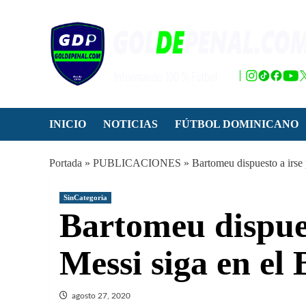
Saltar
al
contenido
INICIO
NOTICIAS
FÚTBOL DOMINICANO
Portada
»
PUBLICACIONES
»
Bartomeu dispuesto a irse
SinCategoria
Bartomeu dispues
Messi siga en el
agosto 27, 2020