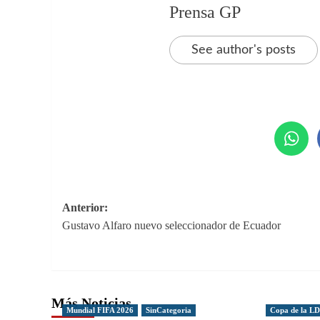
Prensa GP
See author's posts
Navegación
Anterior:
Gustavo Alfaro nuevo seleccionador de Ecuador
de
entradas
Más Noticias
Mundial FIFA 2026
SinCategoria
Copa de la L