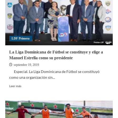
y
pone
en
marcha
este
viernes
Torneos
LDF Primera
desde
Sub-
6
La Liga Dominicana de Fútbol se constituye y elige a
hasta
Manuel Estrella como su presidente
Sub-
14
septiembre 19, 2019
Especial. La Liga Dominicana de Fútbol se constituyó
como una organización sin...
Leer
Leer más
más
sobre
La
Liga
Dominicana
de