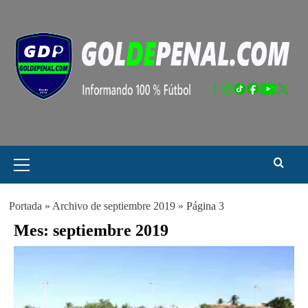
Saltar
al
contenido
Menú
principal
Portada
»
Archivo de septiembre 2019
»
Página 3
Mes:
septiembre 2019