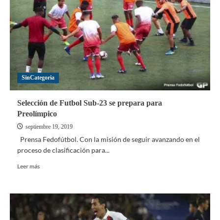
Fútbol
se
constituye
y elige
a
Manuel
Estrella
como
SinCategoria
su
presidente
Selección de Futbol Sub-23 se prepara para
Preolímpico
septiembre 19, 2019
Prensa Fedofútbol. Con la misión de seguir avanzando en el
proceso de clasificación para...
Leer
Leer más
más
sobre
Selección
de
Futbol