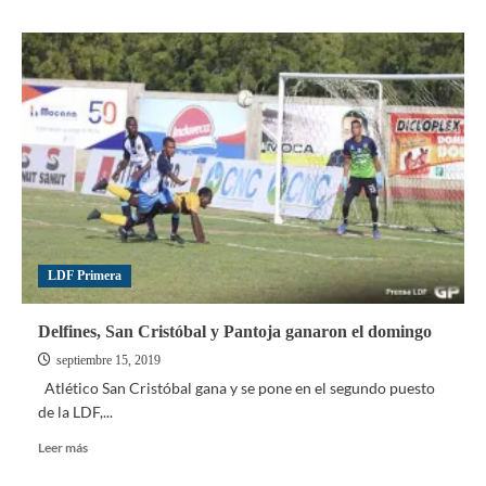
sobre
Fin
de
semana
goleador
para
los
dominicanos
en
el
exterior
LDF Primera
Delfines, San Cristóbal y Pantoja ganaron el domingo
septiembre 15, 2019
Atlético San Cristóbal gana y se pone en el segundo puesto
de la LDF,...
Leer
Leer más
más
sobre