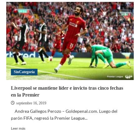
Clausura
en
contexto:
Con
un
pie
en
la
clasificación
y
otro
al
SinCategoria
borde
del
abismo
Liverpool se mantiene líder e invicto tras cinco fechas
en la Premier
septiembre 16, 2019
Andrea Gallegos Perozo – Goldepenal.com. Luego del
parón FIFA, regresó la Premier League...
Leer
Leer más
más
sobre