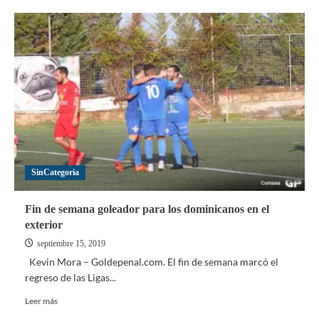
Liverpool
se
mantiene
líder
e
invicto
tras
cinco
fechas
en
la
Premier
SinCategoria
Fin de semana goleador para los dominicanos en el
exterior
septiembre 15, 2019
Kevin Mora – Goldepenal.com. El fin de semana marcó el
regreso de las Ligas...
Leer
Leer más
más