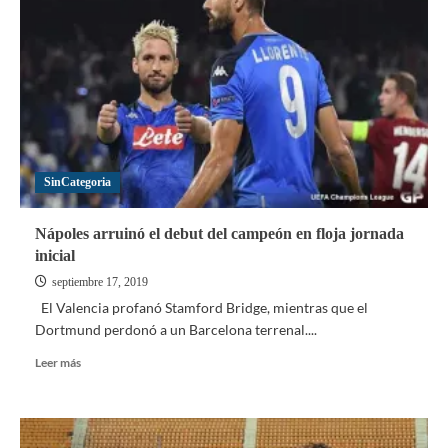
y
el
City
hicieron
la
tarea,
mientras
que
el
SinCategoria
Real
Madrid
fue
Nápoles arruinó el debut del campeón en floja jornada
la
inicial
gran
decepción
septiembre 17, 2019
El Valencia profanó Stamford Bridge, mientras que el
Dortmund perdonó a un Barcelona terrenal....
Leer
Leer más
más
sobre
Nápoles
arruinó