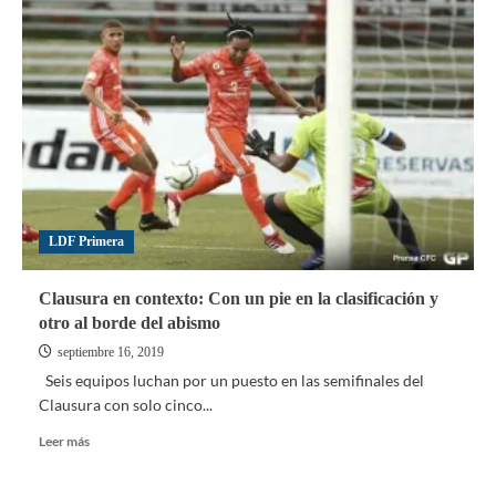
la
UEFA
Champions
League
con
duelos
de
alto
voltaje
LDF Primera
Clausura en contexto: Con un pie en la clasificación y
otro al borde del abismo
septiembre 16, 2019
Seis equipos luchan por un puesto en las semifinales del
Clausura con solo cinco...
Leer
Leer más
más
sobre