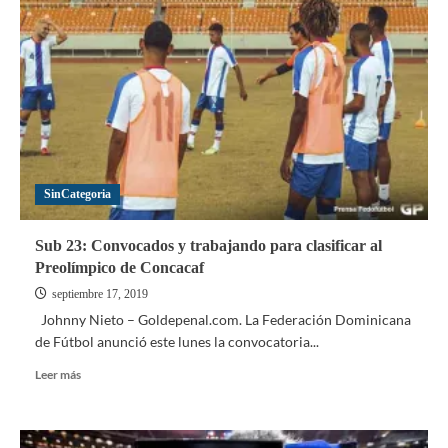
el
debut
del
campeón
en
floja
jornada
inicial
SinCategoria
Sub 23: Convocados y trabajando para clasificar al
Preolímpico de Concacaf
septiembre 17, 2019
Johnny Nieto – Goldepenal.com. La Federación Dominicana
de Fútbol anunció este lunes la convocatoria...
Leer
Leer más
más
sobre
Sub
23: