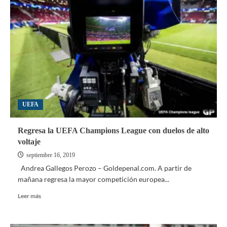
Convocados
y
trabajando
para
clasificar
al
Preolímpico
de
Concacaf
UEFA
Regresa la UEFA Champions League con duelos de alto
voltaje
septiembre 16, 2019
Andrea Gallegos Perozo – Goldepenal.com. A partir de
mañana regresa la mayor competición europea...
Leer
Leer más
más
sobre
Regresa