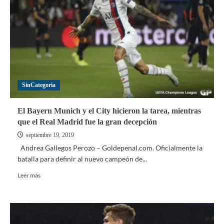
Sub-
23
se
prepara
para
Preolímpico
SinCategoria
El Bayern Munich y el City hicieron la tarea, mientras
que el Real Madrid fue la gran decepción
septiembre 19, 2019
Andrea Gallegos Perozo – Goldepenal.com. Oficialmente la
batalla para definir al nuevo campeón de...
Leer
Leer más
más
sobre
El
Bayern
Munich