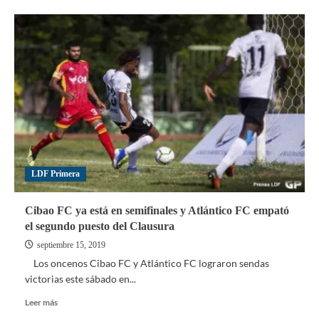
Delfines,
San
Cristóbal
y
Pantoja
ganaron
el
domingo
LDF Primera
Cibao FC ya está en semifinales y Atlántico FC empató
el segundo puesto del Clausura
septiembre 15, 2019
Los oncenos Cibao FC y Atlántico FC lograron sendas
victorias este sábado en...
Leer
Leer más
más