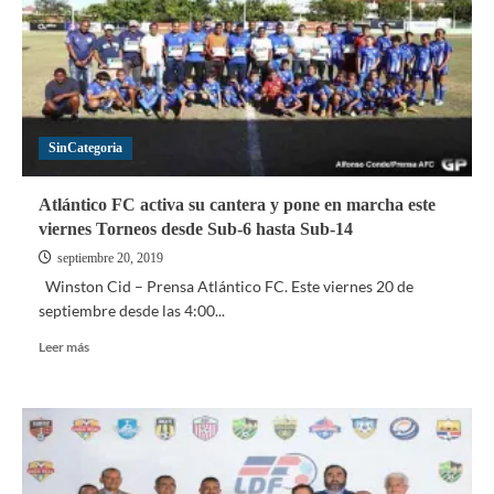
SinCategoria
Atlántico FC activa su cantera y pone en marcha este
viernes Torneos desde Sub-6 hasta Sub-14
septiembre 20, 2019
Winston Cid – Prensa Atlántico FC. Este viernes 20 de
septiembre desde las 4:00...
Leer
Leer más
más
sobre
Atlántico
FC
activa
su
cantera