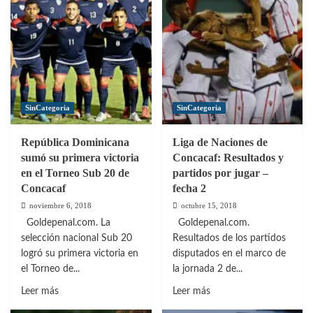
20
la
aplastó
Sub
a
20
Sint
a
Maarten,
ley
pero
de
quedó
milagro
SinCategoria
SinCategoria
eliminada
República Dominicana
Liga de Naciones de
sumó su primera victoria
Concacaf: Resultados y
en el Torneo Sub 20 de
partidos por jugar –
Concacaf
fecha 2
noviembre 6, 2018
octubre 15, 2018
Goldepenal.com. La
Goldepenal.com.
selección nacional Sub 20
Resultados de los partidos
logró su primera victoria en
disputados en el marco de
el Torneo de...
la jornada 2 de...
Leer
Leer
Leer más
Leer más
más
más