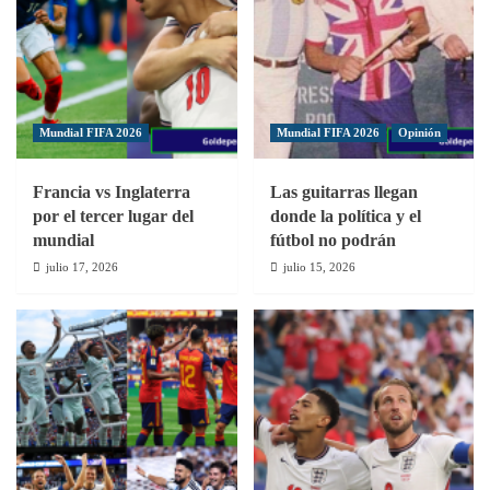
el
fútbol
fútbol
playa
Mundial FIFA 2026
Mundial FIFA 2026
Opinión
Francia vs Inglaterra
Las guitarras llegan
por el tercer lugar del
donde la política y el
mundial
fútbol no podrán
julio 17, 2026
julio 15, 2026