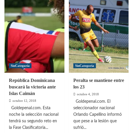
sobre
sobre
República
Liga
Dominicana
de
sumó
Naciones
su
de
primera
Concacaf:
victoria
Resultados
en
y
el
partidos
Torneo
por
SinCategoria
SinCategoria
Sub
jugar
20
–
República Dominicana
Peralta se mantiene entre
de
fecha
buscará la victoria ante
los 23
Concacaf
2
Islas Caimán
octubre 4, 2018
octubre 12, 2018
Goldepenal.com. El
Goldepenal.com. Esta
seleccionador nacional
noche la selección nacional
Orlando Capellino informó
tendrá su segundo reto en
que pese a la lesión que
la Fase Clasificatoria...
sufrió...