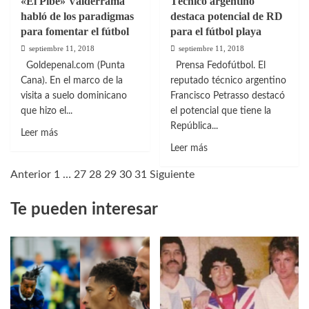
«El Pibe» Valderrama
Técnico argentino
Juventud
habló de los paradigmas
destaca potencial de RD
para fomentar el fútbol
para el fútbol playa
septiembre 11, 2018
septiembre 11, 2018
Goldepenal.com (Punta
Prensa Fedofútbol. El
Cana). En el marco de la
reputado técnico argentino
visita a suelo dominicano
Francisco Petrasso destacó
que hizo el...
el potencial que tiene la
República...
Leer
Leer más
más
Leer
Leer más
sobre
más
Anterior
1
…
27
28
29
30
31
Siguiente
«El
sobre
Pibe»
Técnico
Te pueden interesar
Valderrama
argentino
habló
destaca
de
potencial
los
de
paradigmas
RD
para
para
fomentar
el