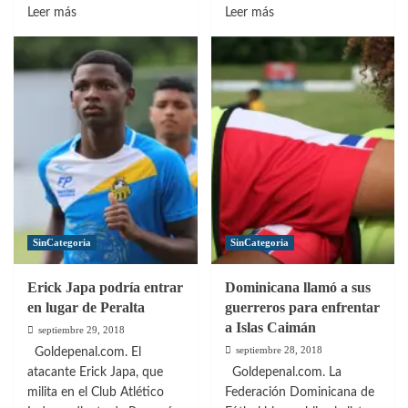
Leer
Leer
Leer más
Leer más
más
más
sobre
sobre
República
Peralta
Dominicana
se
buscará
mantiene
la
entre
victoria
los
ante
23
Islas
Caimán
SinCategoria
SinCategoria
Erick Japa podría entrar
Dominicana llamó a sus
en lugar de Peralta
guerreros para enfrentar
a Islas Caimán
septiembre 29, 2018
septiembre 28, 2018
Goldepenal.com. El
atacante Erick Japa, que
Goldepenal.com. La
milita en el Club Atlético
Federación Dominicana de