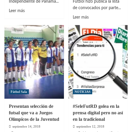
Independiente de Panamá...
Fútbol hizo publica la lista
de convocados por parte...
Leer
Leer más
más
Leer
Leer más
sobre
más
Erick
sobre
Japa
Dominicana
podría
llamó
entrar
a
en
sus
lugar
guerreros
de
para
Peralta
enfrentar
a
Islas
Fútbol Sala
NOTICIAS
Caimán
Presentan selección de
#SeleFutRD golea en la
futsal que va a Juegos
prensa digital pero no así
Olímpicos de la Juventud
en la tradicional
septiembre 14, 2018
septiembre 12, 2018