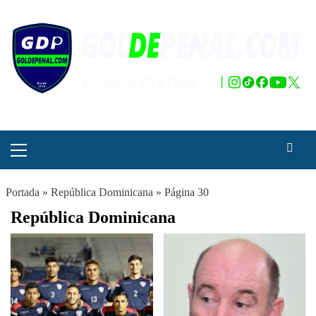
Saltar
al
contenido
Menú
principal
Portada
»
República Dominicana
»
Página 30
República Dominicana
Paginación
de
entradas