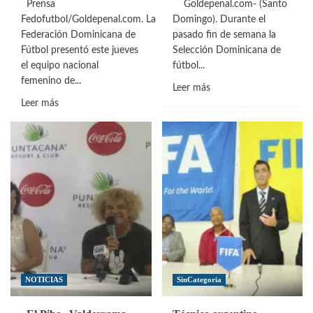
Prensa
Goldepenal.com- (Santo
Fedofutbol/Goldepenal.com. La
Domingo). Durante el
Federación Dominicana de
pasado fin de semana la
Fútbol presentó este jueves
Selección Dominicana de
el equipo nacional
fútbol...
femenino de...
Leer
Leer más
Leer
más
Leer más
más
sobre
sobre
#SeleFutRD
Presentan
golea
selección
en
de
la
futsal
prensa
que
digital
va
pero
a
no
Juegos
así
Olímpicos
en
NOTICIAS
SinCategoria
de
la
la
tradicional