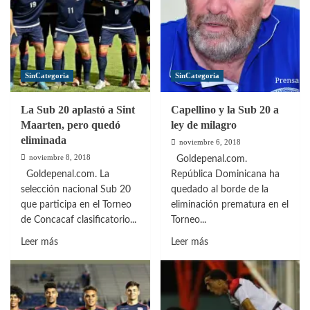
SinCategoria
SinCategoria
La Sub 20 aplastó a Sint
Capellino y la Sub 20 a
Maarten, pero quedó
ley de milagro
eliminada
noviembre 6, 2018
noviembre 8, 2018
Goldepenal.com.
Goldepenal.com. La
República Dominicana ha
selección nacional Sub 20
quedado al borde de la
que participa en el Torneo
eliminación prematura en el
de Concacaf clasificatorio...
Torneo...
Leer
Leer
Leer más
Leer más
más
más
sobre
sobre
La
Capellino
Sub
y