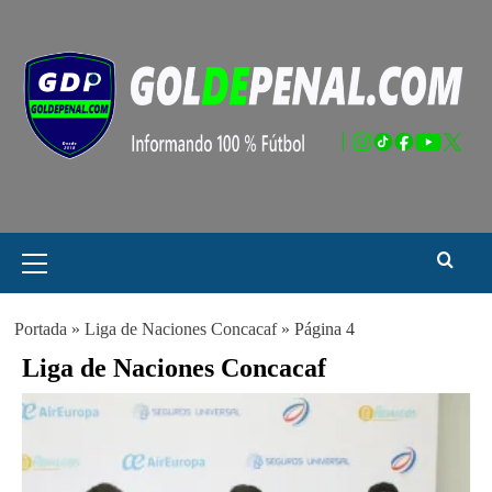
Saltar
al
contenido
Menú
principal
Portada
»
Liga de Naciones Concacaf
»
Página 4
Liga de Naciones Concacaf