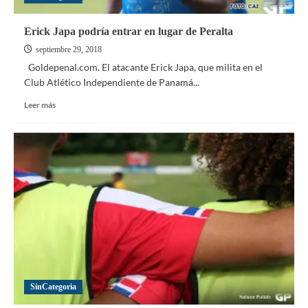
Erick Japa podría entrar en lugar de Peralta
septiembre 29, 2018
Goldepenal.com. El atacante Erick Japa, que milita en el
Club Atlético Independiente de Panamá...
Leer
Leer más
más
sobre
Erick
Japa
podría
entrar
en
lugar
de
Peralta
SinCategoria