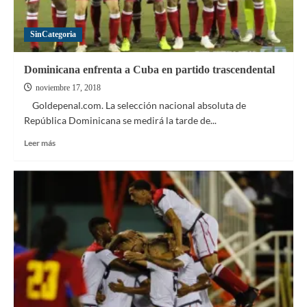
SinCategoria
Dominicana enfrenta a Cuba en partido trascendental
noviembre 17, 2018
Goldepenal.com. La selección nacional absoluta de
República Dominicana se medirá la tarde de...
Leer
Leer más
más
sobre
Dominicana
enfrenta
a
Cuba
en
partido
trascendental