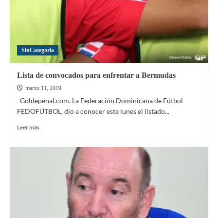
están
a
la
venta
SinCategoria
Lista de convocados para enfrentar a Bermudas
marzo 11, 2019
Goldepenal.com. La Federación Dominicana de Fútbol
FEDOFÚTBOL, dio a conocer este lunes el listado...
Leer
Leer más
más
sobre
Lista
de
convocados
para
enfrentar
a
Bermudas