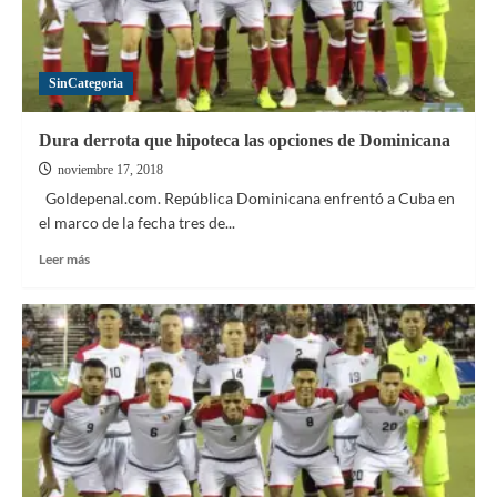
Bermudas?
SinCategoria
Dura derrota que hipoteca las opciones de Dominicana
noviembre 17, 2018
Goldepenal.com. República Dominicana enfrentó a Cuba en
el marco de la fecha tres de...
Leer
Leer más
más
sobre
Dura
derrota
que
hipoteca
las
opciones
de
Dominicana