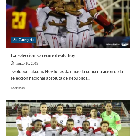
la
selección
para
el
histórico
partido
SinCategoria
La selección se reúne desde hoy
marzo 18, 2019
Goldepenal.com. Hoy lunes da inicio la concentración de la
selección nacional absoluta de República...
Leer
Leer más
más
sobre
La
selección
se
reúne
desde
hoy