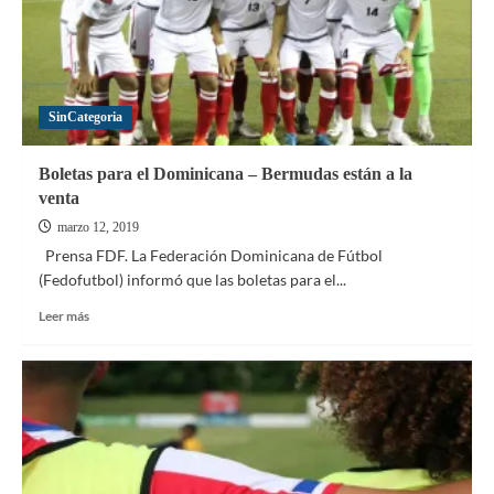
SinCategoria
Boletas para el Dominicana – Bermudas están a la
venta
marzo 12, 2019
Prensa FDF. La Federación Dominicana de Fútbol
(Fedofutbol) informó que las boletas para el...
Leer
Leer más
más
sobre
Boletas
para
el
Dominicana
–
Bermudas