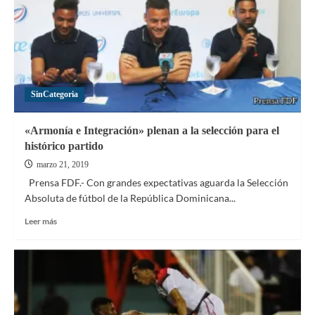
SinCategoria
«Armonía e Integración» plenan a la selección para el
histórico partido
marzo 21, 2019
Prensa FDF.- Con grandes expectativas aguarda la Selección
Absoluta de fútbol de la República Dominicana...
Leer
Leer más
más
sobre
«Armonía
e
Integración»
plenan
a