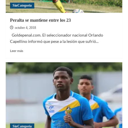
SinCategoria
Peralta se mantiene entre los 23
octubre 4, 2018
Goldepenal.com. El seleccionador nacional Orlando
Capellino informó que pese a la lesión que sufrió...
Leer
Leer más
más
sobre
Peralta
se
mantiene
entre
los
23
SinCategoria