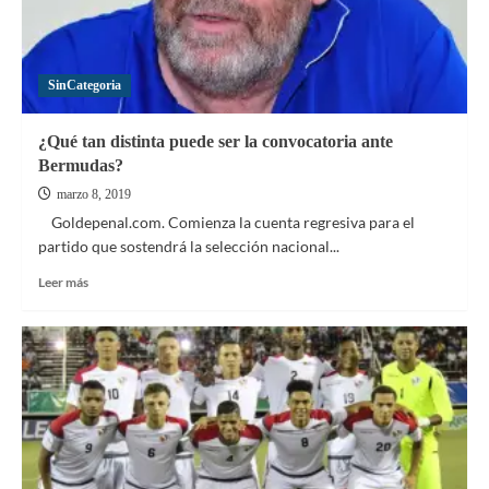
SinCategoria
¿Qué tan distinta puede ser la convocatoria ante
Bermudas?
marzo 8, 2019
Goldepenal.com. Comienza la cuenta regresiva para el
partido que sostendrá la selección nacional...
Leer
Leer más
más
sobre
¿Qué
tan
distinta
puede
ser
la
convocatoria
ante