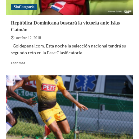
–
fecha
SinCategoria
2
República Dominicana buscará la victoria ante Islas
Caimán
octubre 12, 2018
Goldepenal.com. Esta noche la selección nacional tendrá su
segundo reto en la Fase Clasificatoria...
Leer
Leer más
más
sobre
República
Dominicana
buscará
la
victoria
ante
Islas
Caimán