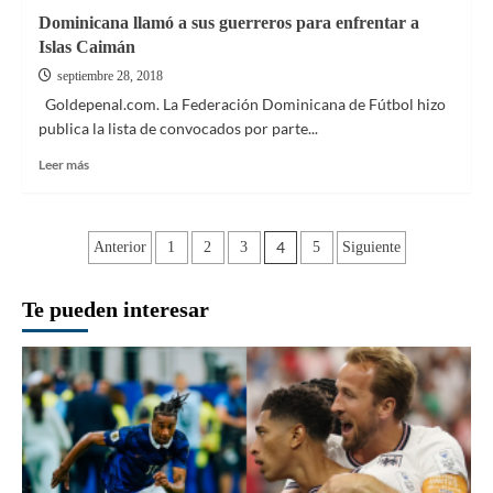
Dominicana llamó a sus guerreros para enfrentar a
Islas Caimán
septiembre 28, 2018
Goldepenal.com. La Federación Dominicana de Fútbol hizo
publica la lista de convocados por parte...
Leer
Leer más
más
sobre
Dominicana
Paginación
llamó
4
Anterior
1
2
3
5
Siguiente
a
de
sus
Te pueden interesar
guerreros
entradas
para
enfrentar
a
Islas
Caimán