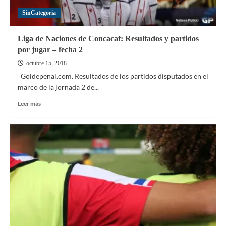
SinCategoria
Liga de Naciones de Concacaf: Resultados y partidos
por jugar – fecha 2
octubre 15, 2018
Goldepenal.com. Resultados de los partidos disputados en el
marco de la jornada 2 de...
Leer
Leer más
más
sobre
Liga
de
Naciones
de
Concacaf:
Resultados
y
partidos
por
jugar