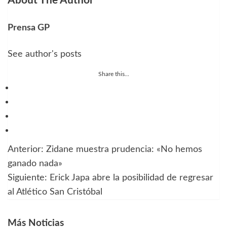
About The Author
Prensa GP
See author's posts
Share this...
Anterior:
Zidane muestra prudencia: «No hemos
Navegación
ganado nada»
de
Siguiente:
Erick Japa abre la posibilidad de regresar
al Atlético San Cristóbal
entradas
Más Noticias