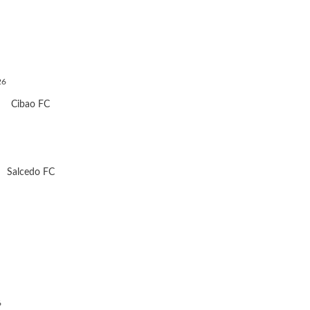
26
Cibao FC
Salcedo FC
6