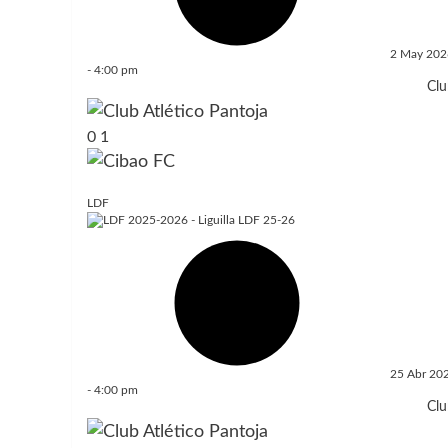
2 May 202
-
4:00 pm
Clu
0
1
LDF
25 Abr 20
-
4:00 pm
Clu