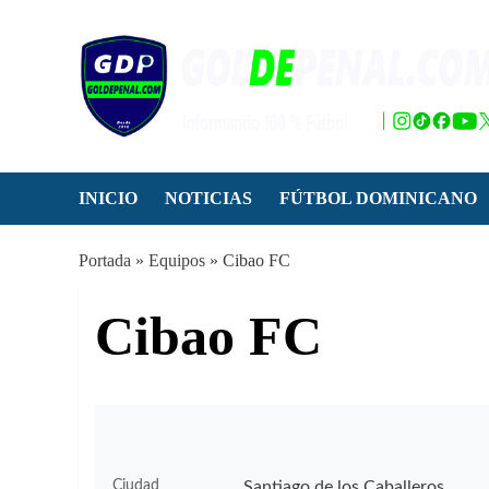
Saltar
al
contenido
INICIO
NOTICIAS
FÚTBOL DOMINICANO
Portada
»
Equipos
»
Cibao FC
Cibao FC
Santiago de los Caballeros
Ciudad