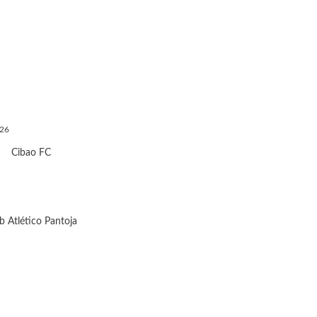
026
Cibao FC
b Atlético Pantoja