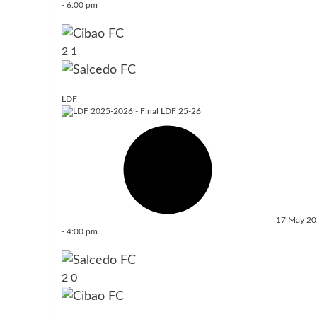
-
6:00 pm
2
1
LDF
17 May 2
-
4:00 pm
2
0