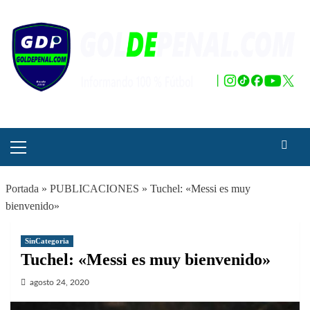
Saltar
al
contenido
Menú
principal
Portada
»
PUBLICACIONES
»
Tuchel: «Messi es muy
bienvenido»
SinCategoria
Tuchel: «Messi es muy bienvenido»
agosto 24, 2020