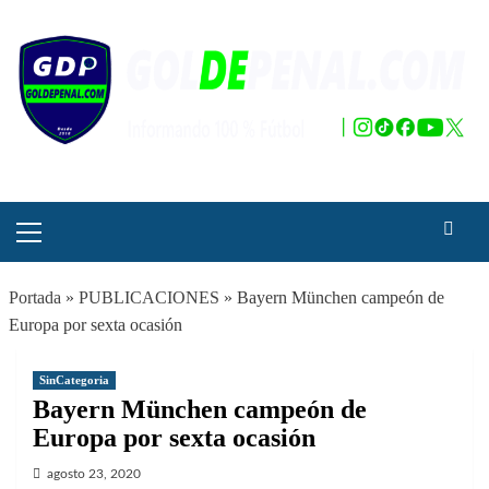
Saltar
al
contenido
Menú
principal
Portada
»
PUBLICACIONES
»
Bayern München campeón de
Europa por sexta ocasión
SinCategoria
Bayern München campeón de
Europa por sexta ocasión
agosto 23, 2020