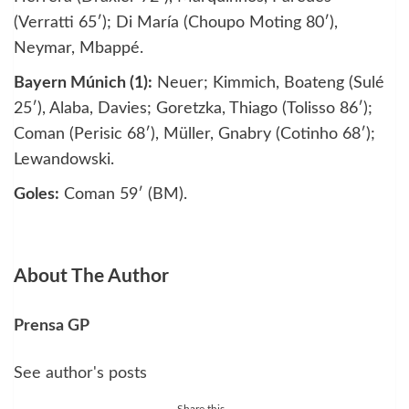
(Verratti 65′); Di María (Choupo Moting 80′),
Neymar, Mbappé.
Bayern Múnich (1):
Neuer; Kimmich, Boateng (Sulé
25′), Alaba, Davies; Goretzka, Thiago (Tolisso 86′);
Coman (Perisic 68′), Müller, Gnabry (Cotinho 68′);
Lewandowski.
Goles:
Coman 59′ (BM).
About The Author
Prensa GP
See author's posts
Share this...