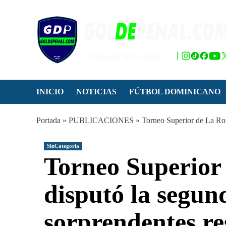
Saltar
al
contenido
INICIO
NOTICIAS
FÚTBOL DOMINICANO
Portada
»
PUBLICACIONES
»
Torneo Superior de La Rom
SinCategoria
Torneo Superio
disputó la segun
sorprendentes re