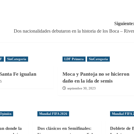
Siguiente
Dos nacionalidades debutaron en la historia de los Boca – Rive
DF
SinCategoria
LDF Primera
SinCategoria
Santa Fe igualan
Moca y Pantoja no se hicieron
daño en la ida de semis
25
septiembre 30, 2023
Opinión
Mundial FIFA 2026
Mundial FIFA 
gan donde la
Dos clásicos en Semifinales:
Doblete de 