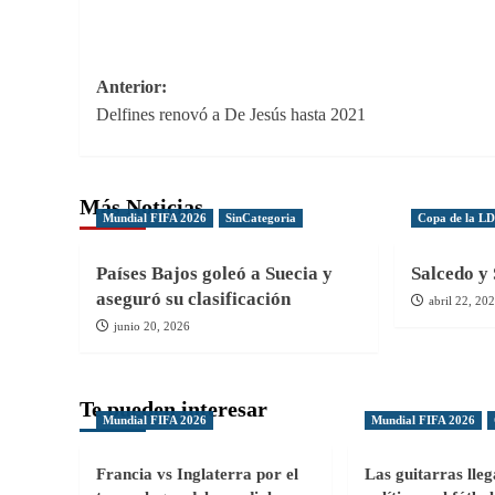
Navegación
Anterior:
Delfines renovó a De Jesús hasta 2021
de
entradas
Más Noticias
Mundial FIFA 2026
SinCategoria
Copa de la L
Países Bajos goleó a Suecia y
Salcedo y 
aseguró su clasificación
abril 22, 20
junio 20, 2026
Te pueden interesar
Mundial FIFA 2026
Mundial FIFA 2026
Francia vs Inglaterra por el
Las guitarras lle