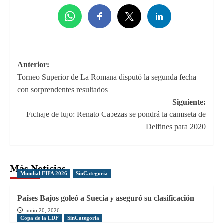
Navegación
Anterior:
Torneo Superior de La Romana disputó la segunda fecha
de
con sorprendentes resultados
entradas
Siguiente:
Fichaje de lujo: Renato Cabezas se pondrá la camiseta de
Delfines para 2020
Más Noticias
Mundial FIFA 2026
SinCategoria
Países Bajos goleó a Suecia y aseguró su clasificación
junio 20, 2026
Copa de la LDF
SinCategoria