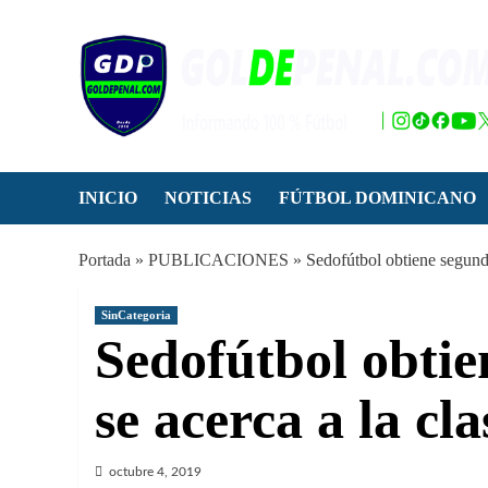
Saltar
al
contenido
INICIO
NOTICIAS
FÚTBOL DOMINICANO
Portada
»
PUBLICACIONES
»
Sedofútbol obtiene segunda 
SinCategoria
Sedofútbol obtie
se acerca a la cla
octubre 4, 2019