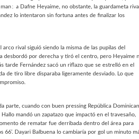
 mano a Dafne Heyaime, no obstante, la guardameta riva
ez lo intentaron sin fortuna antes de finalizar los
arco rival siguió siendo la misma de las pupilas del
a desbordó por derecha y tiró el centro, pero Heyaime 
tarde Fernández sacó un riflazo que se estrelló en el
ada de tiro libre disparaba ligeramente desviado. Lo que
ompromiso.
unda parte, cuando con buen pressing República Dominica
na Hallo mandó un zapatazo que impactó en el travesaño,
momento de rematar fue derribada dentro del área para
os 66’. Dayari Balbuena lo cambiaría por gol un minuto m