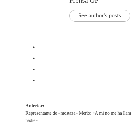
Prensa GP
See author's posts
Navegación
Anterior:
Representante de «mostaza» Merlo: «A mi no me ha lla
de
nadie»
entradas