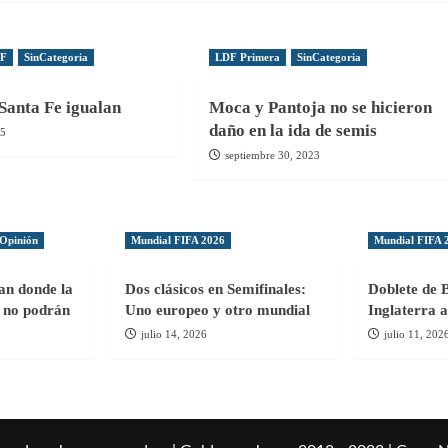
DF
SinCategoria
LDF Primera
SinCategoria
Santa Fe igualan
Moca y Pantoja no se hicieron
daño en la ida de semis
25
septiembre 30, 2023
Opinión
Mundial FIFA 2026
Mundial FIFA 
gan donde la
Dos clásicos en Semifinales:
Doblete de 
ol no podrán
Uno europeo y otro mundial
Inglaterra a
julio 14, 2026
julio 11, 202