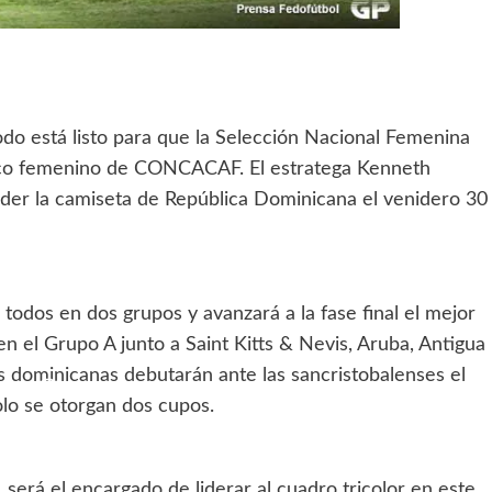
odo está listo para que la Selección Nacional Femenina
mpico femenino de CONCACAF. El estratega Kenneth
der la camiseta de República Dominicana el venidero 30
todos en dos grupos y avanzará a la fase final el mejor
n el Grupo A junto a Saint Kitts & Nevis, Aruba, Antigua
as dominicanas debutarán ante las sancristobalenses el
olo se otorgan dos cupos.
será el encargado de liderar al cuadro tricolor en este