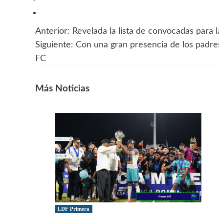
Anterior:
Revelada la lista de convocadas para l
Navegación
Siguiente:
Con una gran presencia de los padre
de
FC
entradas
Más Noticias
LDF Primera