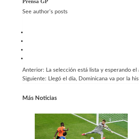
Prensa GP
See author's posts
Anterior:
La selección está lista y esperando e
Navegación
Siguiente:
Llegó el día, Dominicana va por la his
de
entradas
Más Noticias