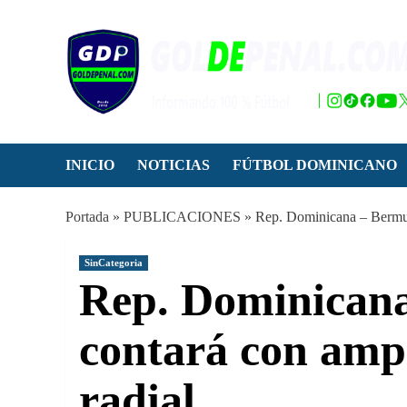
Saltar
al
contenido
INICIO
NOTICIAS
FÚTBOL DOMINICANO
Portada
»
PUBLICACIONES
»
Rep. Dominicana – Bermud
SinCategoria
Rep. Dominican
contará con amp
radial