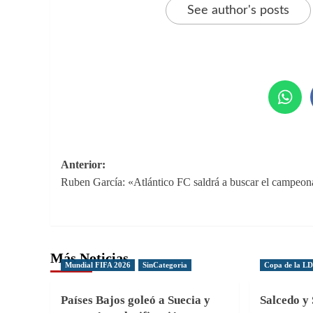
See author's posts
Navegación
Anterior:
Ruben García: «Atlántico FC saldrá a buscar el campeon
de
entradas
Más Noticias
Mundial FIFA 2026
SinCategoria
Copa de la L
Países Bajos goleó a Suecia y
Salcedo y 