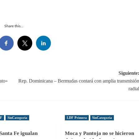
Share this...
Siguiente
ato»
Rep. Dominicana – Bermudas contará con amplia transmisió
radia
DF
SinCategoria
LDF Primera
SinCategoria
Santa Fe igualan
Moca y Pantoja no se hicieron