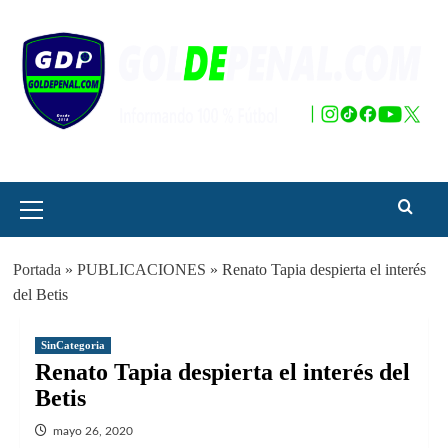
Saltar
al
contenido
Menú
principal
Portada
»
PUBLICACIONES
»
Renato Tapia despierta el interés
del Betis
SinCategoria
Renato Tapia despierta el interés del
Betis
mayo 26, 2020