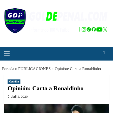
Saltar
al
contenido
Menú
principal
Portada
»
PUBLICACIONES
»
Opinión: Carta a Ronaldinho
Opinión
Opinión: Carta a Ronaldinho
abril 5, 2020