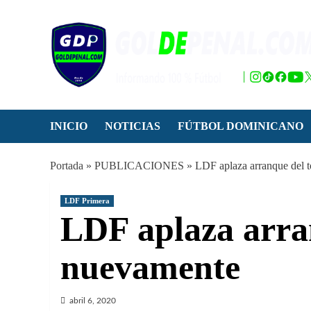
Saltar
al
contenido
INICIO
NOTICIAS
FÚTBOL DOMINICANO
Portada
»
PUBLICACIONES
»
LDF aplaza arranque del 
LDF Primera
LDF aplaza arra
nuevamente
abril 6, 2020