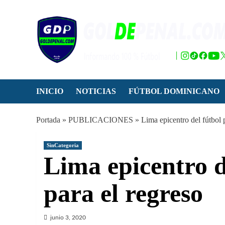
Saltar
al
contenido
INICIO
NOTICIAS
FÚTBOL DOMINICANO
Portada
»
PUBLICACIONES
»
Lima epicentro del fútbol 
SinCategoria
Lima epicentro d
para el regreso
junio 3, 2020