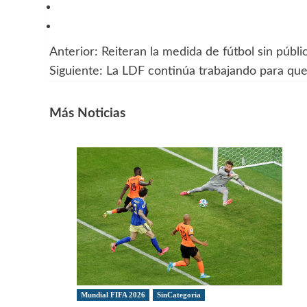
Anterior:
Reiteran la medida de fútbol sin públi
Navegación
Siguiente:
La LDF continúa trabajando para qu
de
entradas
Más Noticias
Mundial FIFA 2026
SinCategoria