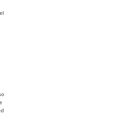
l
el
so
e
ed