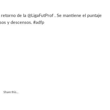
retorno de la @LigaFutProf . Se mantiene el puntaje
nsos y descensos.
#adfp
Share this...