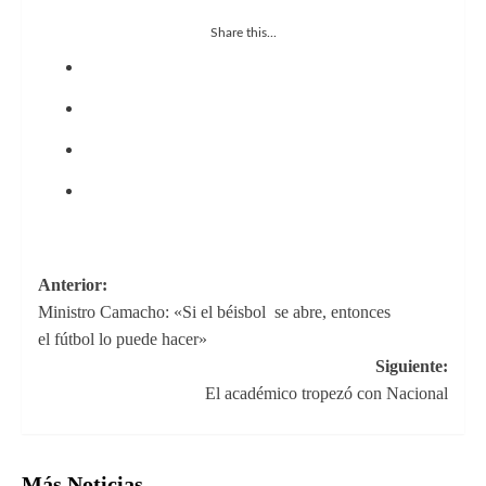
Share this...
Navegación
Anterior:
Ministro Camacho: «Si el béisbol se abre, entonces
de
el fútbol lo puede hacer»
entradas
Siguiente:
El académico tropezó con Nacional
Más Noticias