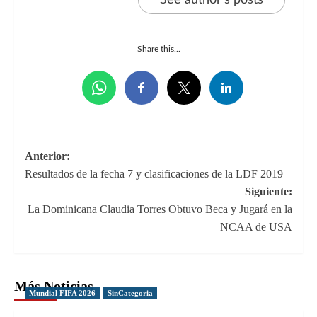
Share this...
Navegación
Anterior:
Resultados de la fecha 7 y clasificaciones de la LDF 2019
de
Siguiente:
entradas
La Dominicana Claudia Torres Obtuvo Beca y Jugará en la
NCAA de USA
Más Noticias
Mundial FIFA 2026
SinCategoria