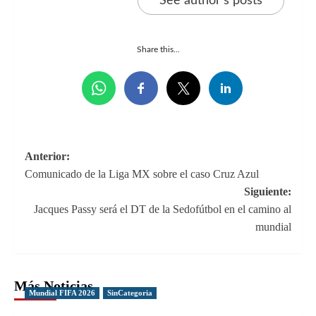
See author's posts
Share this...
Navegación
Anterior:
Comunicado de la Liga MX sobre el caso Cruz Azul
de
Siguiente:
entradas
Jacques Passy será el DT de la Sedofútbol en el camino al
mundial
Más Noticias
Mundial FIFA 2026
SinCategoria