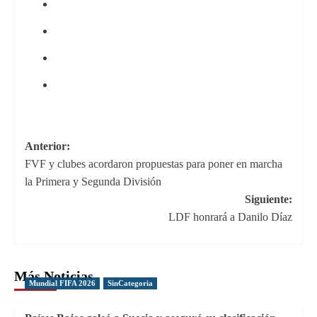
Navegación
Anterior:
FVF y clubes acordaron propuestas para poner en marcha
de
la Primera y Segunda División
entradas
Siguiente:
LDF honrará a Danilo Díaz
Más Noticias
Mundial FIFA 2026
SinCategoria