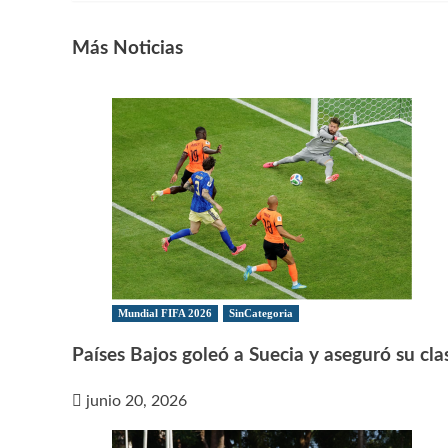
de
entradas
Más Noticias
Mundial FIFA 2026
SinCategoria
Países Bajos goleó a Suecia y aseguró su clas
junio 20, 2026