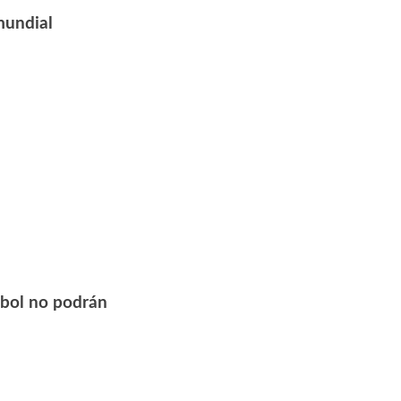
 mundial
útbol no podrán