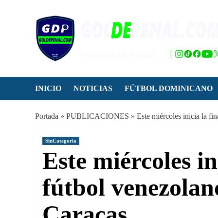
Saltar
al
contenido
INICIO
NOTICIAS
FÚTBOL DOMINICANO
Portada
»
PUBLICACIONES
»
Este miércoles inicia la fi
SinCategoria
Este miércoles ini
fútbol venezolan
Caracas