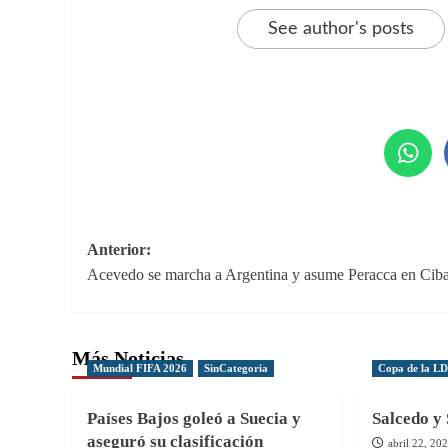
See author's posts
Navegación
Anterior:
Acevedo se marcha a Argentina y asume Peracca en Cib
de
entradas
Más Noticias
Mundial FIFA 2026
SinCategoria
Copa de la L
Países Bajos goleó a Suecia y
Salcedo y 
aseguró su clasificación
abril 22, 20