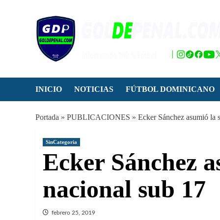
Saltar
al
contenido
INICIO
NOTICIAS
FÚTBOL DOMINICANO
Portada
»
PUBLICACIONES
»
Ecker Sánchez asumió la s
SinCategoria
Ecker Sánchez as
nacional sub 17
febrero 25, 2019