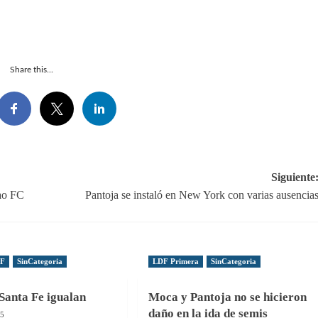
Share this...
Siguiente
ao FC
Pantoja se instaló en New York con varias ausencia
DF
SinCategoria
LDF Primera
SinCategoria
Santa Fe igualan
Moca y Pantoja no se hicieron
daño en la ida de semis
25