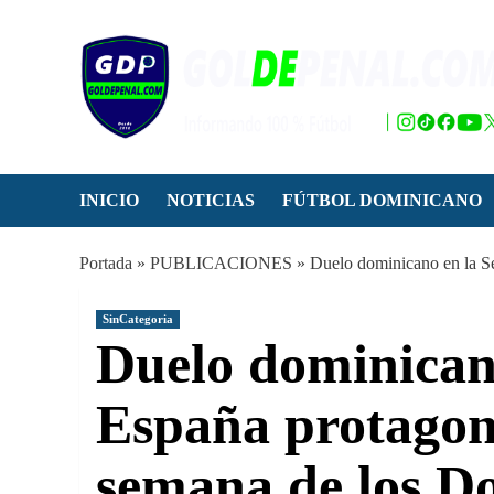
Saltar
al
contenido
INICIO
NOTICIAS
FÚTBOL DOMINICANO
Portada
»
PUBLICACIONES
»
Duelo dominicano en la S
SinCategoria
Duelo dominican
España protagoni
semana de los 