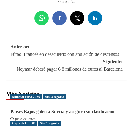
Share this...
Navegación
Anterior:
Fútbol Francés en desacuerdo con anulación de descensos
de
Siguiente:
entradas
Neymar deberá pagar 6.8 millones de euros al Barcelona
Más Noticias
Mundial FIFA 2026
SinCategoria
Países Bajos goleó a Suecia y aseguró su clasificación
junio 20, 2026
Copa de la LDF
SinCategoria