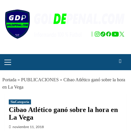
Saltar
al
contenido
Menú
principal
Portada
»
PUBLICACIONES
»
Cibao Atlético ganó sobre la hora
en La Vega
SinCategoria
Cibao Atlético ganó sobre la hora en
La Vega
noviembre 11, 2018