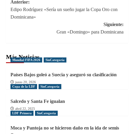
Navegación
Anterior:
Edipo Rodríguez «Sería un sueño jugar la Copa Oro con
de
Dominicana»
entradas
Siguiente:
Gran «Domingo» para Dominicana
Más Noticias
Mundial FIFA 2026
SinCategoria
Países Bajos goleó a Suecia y aseguró su clasificación
junio 20, 2026
Copa de la LDF
SinCategoria
Salcedo y Santa Fe igualan
abril 22, 2025
LDF Primera
SinCategoria
Moca y Pantoja no se hicieron daño en la ida de semis