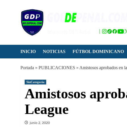
Saltar
al
contenido
INICIO
NOTICIAS
FÚTBOL DOMINICANO
Portada
»
PUBLICACIONES
»
Amistosos aprobados en l
SinCategoria
Amistosos aprob
League
junio 2, 2020