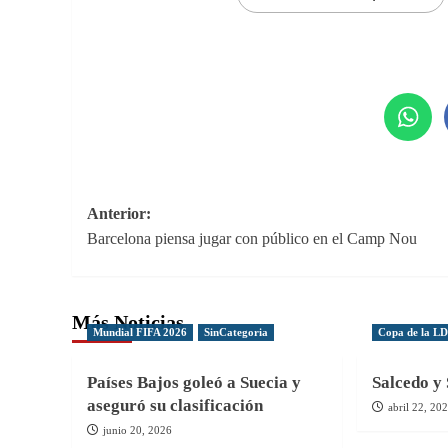
Navegación
Anterior:
Barcelona piensa jugar con público en el Camp Nou
de
entradas
Más Noticias
Mundial FIFA 2026
SinCategoria
Copa de la L
Países Bajos goleó a Suecia y
Salcedo y 
aseguró su clasificación
abril 22, 20
junio 20, 2026