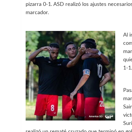
pizarra 0-1. ASD realizó los ajustes necesario
marcador.
Al 
com
man
qui
1-1
Pas
man
Sai
vic
Suri
realizó un rematé cruzado que terminó en gol