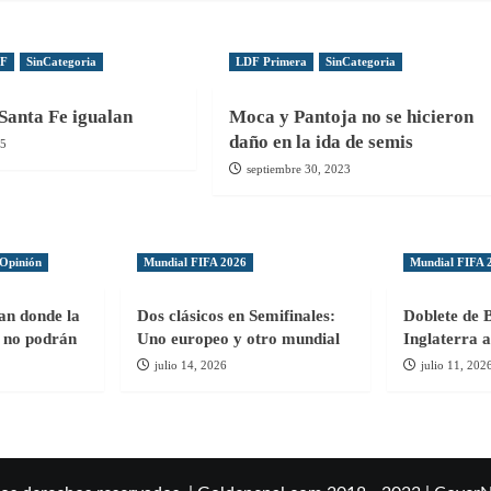
DF
SinCategoria
LDF Primera
SinCategoria
Santa Fe igualan
Moca y Pantoja no se hicieron
daño en la ida de semis
25
septiembre 30, 2023
Opinión
Mundial FIFA 2026
Mundial FIFA 
gan donde la
Dos clásicos en Semifinales:
Doblete de 
ol no podrán
Uno europeo y otro mundial
Inglaterra a
julio 14, 2026
julio 11, 202