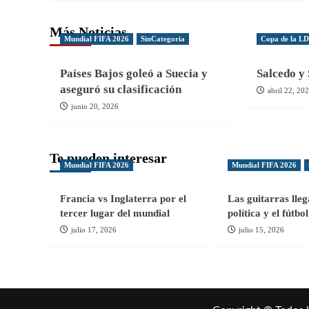
entradas
Más Noticias
Mundial FIFA 2026
SinCategoria
Copa de la L
Países Bajos goleó a Suecia y
Salcedo y 
aseguró su clasificación
abril 22, 20
junio 20, 2026
Te pueden interesar
Mundial FIFA 2026
Mundial FIFA 2026
Francia vs Inglaterra por el
Las guitarras lle
tercer lugar del mundial
política y el fútb
julio 17, 2026
julio 15, 2026