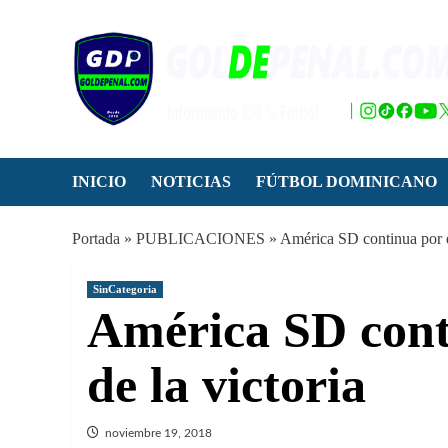
Saltar
al
contenido
INICIO
NOTICIAS
FÚTBOL DOMINICANO
Portada
»
PUBLICACIONES
»
América SD continua por el
SinCategoria
América SD cont
de la victoria
noviembre 19, 2018