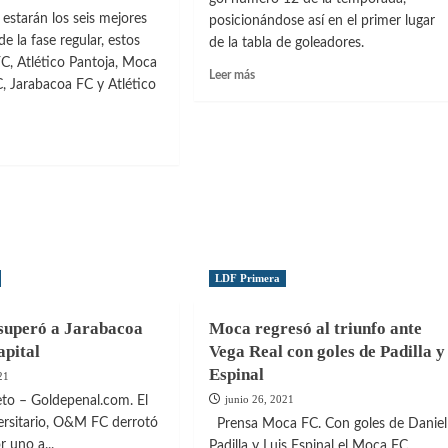
a estarán los seis mejores
posicionándose así en el primer lugar
de la fase regular, estos
de la tabla de goleadores.
C, Atlético Pantoja, Moca
Leer
Leer más
 Jarabacoa FC y Atlético
más
sobre
Definidos
los
clasificados
a
ntada
la
liguilla
de
la
la
LDF Primera
LDF
2021
uperó a Jarabacoa
Moca regresó al triunfo ante
es
apital
Vega Real con goles de Padilla y
Espinal
21
junio 26, 2021
o – Goldepenal.com. El
ersitario, O&M FC derrotó
Prensa Moca FC. Con goles de Daniel
r uno a...
Padilla y Luis Espinal el Moca FC...