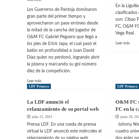
En la Liguill
Los Guerreros de Pantoja dominaron
clasificados 
gran parte del primer tiempo y
son: Cibao F
aprovecharon un pase erróneo desde
FC, O&M FC,
la mitad de la cancha del jugador de
Vega Real.
O&M FC Gabriel Peguero que llegó a
Leer
Leer más
los pies de Erick Japa, el cual pasó el
más
balón en profundidad a Juan David
sobre
Díaz quien no perdonó, logrando abrir
Prese
la pizarra y marcando su gol número
la
diez de la competición.
fase
de
Leer
Leer más
Liguil
más
LDF Primera
LDF Primera
que
sobre
inicia
Pantoja
La LDF anunció el
O&M FC s
este
arrancó
viern
relanzamiento de su portal web
FC en la c
la
liguilla
julio 15, 2021
junio 26, 20
derrotando
Prensa LDF. En una rueda de prensa
Johnny Niet
a
virtual la LDF anunció este miércoles el
cuadro univ
O&M
relanzamiento de su página web
dos goles po
FC