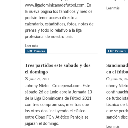
www.ligadominicanadefutbol.com. En
Leer
Leer más
la nueva página los fanáticos y medios
más
podrán tener acceso directo a
sobre
O&M
calendario, estadísticas, fotos, notas de
FC
prensa y todo lo relativo a la liga
super
profesional de nuestro país.
a
Leer
Jarab
Leer más
más
LDF Primera
LDF Primera
FC
sobre
en
La
la
Tres partidos este sábado y dos
Sancionad
LDF
capita
el domingo
en el fútb
anunció
el
junio 26, 2021
junio 26, 20
relanzamiento
Johnny Nieto - Goldepenal.com. Este
ohnny Nieto
de
sábado 26 de junio abre la Jornada 13
continuació
su
de la Liga Dominicana de Fútbol 2021
de futbolis
portal
con tres compromisos, mientras que
técnico de l
web
los otros dos, incluyendo el clásico
que se perd
entre Cibao FC y Atlético Pantoja se
sanción disci
jugarán el domingo.
Leer
Leer más