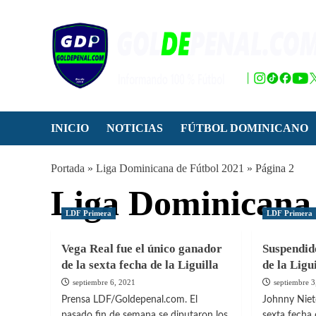
Saltar
al
contenido
INICIO
NOTICIAS
FÚTBOL DOMINICANO
Portada
»
Liga Dominicana de Fútbol 2021
»
Página 2
Liga Dominicana 
LDF Primera
LDF Primera
Vega Real fue el único ganador
Suspendid
de la sexta fecha de la Liguilla
de la Ligu
septiembre 6, 2021
septiembre 3
Prensa LDF/Goldepenal.com. El
Johnny Niet
pasado fin de semana se diputaron los
sexta fecha d