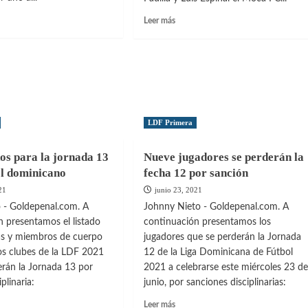
Leer
Leer más
más
sobre
Moca
regresó
ó
al
triunfo
acoa
ante
LDF Primera
Vega
Real
con
os para la jornada 13
Nueve jugadores se perderán la
l
goles
ol dominicano
fecha 12 por sanción
de
Padilla
21
junio 23, 2021
y
 - Goldepenal.com. A
Johnny Nieto - Goldepenal.com. A
Espinal
n presentamos el listado
continuación presentamos los
tas y miembros de cuerpo
jugadores que se perderán la Jornada
os clubes de la LDF 2021
12 de la Liga Dominicana de Fútbol
erán la Jornada 13 por
2021 a celebrarse este miércoles 23 de
plinaria:
junio, por sanciones disciplinarias:
Leer
Leer más