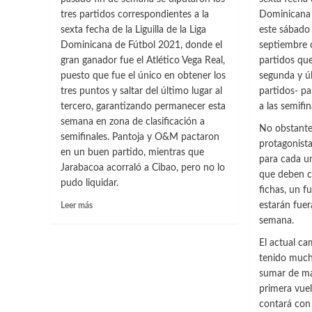
tres partidos correspondientes a la
Dominicana 
sexta fecha de la Liguilla de la Liga
este sábado
Dominicana de Fútbol 2021, donde el
septiembre c
gran ganador fue el Atlético Vega Real,
partidos que
puesto que fue el único en obtener los
segunda y úl
tres puntos y saltar del último lugar al
partidos- pa
tercero, garantizando permanecer esta
a las semifi
semana en zona de clasificación a
No obstante
semifinales. Pantoja y O&M pactaron
protagonista
en un buen partido, mientras que
para cada un
Jarabacoa acorraló a Cibao, pero no lo
que deben c
pudo liquidar.
fichas, un f
Leer
estarán fuer
Leer más
más
semana.
sobre
El actual 
Vega
Real
tenido much
fue
sumar de ma
el
primera vuelt
único
contará con
ganador