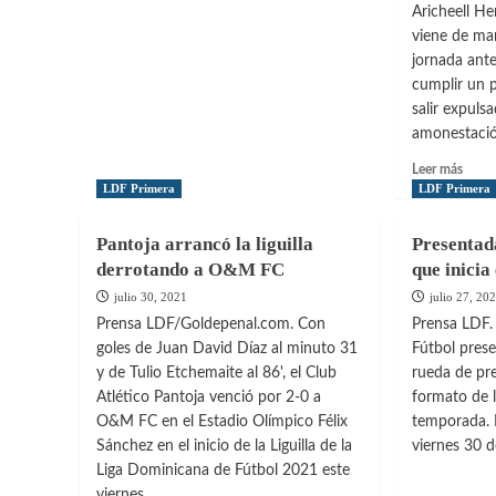
Aricheell H
de
viene de mar
la
sexta
jornada ant
fecha
cumplir un p
de
salir expuls
la
amonestació
Liguilla
Leer
Leer más
más
LDF Primera
LDF Primera
sobre
Suspe
Pantoja arrancó la liguilla
Presentada
para
derrotando a O&M FC
que inicia
la
jorna
julio 30, 2021
julio 27, 20
6
Prensa LDF/Goldepenal.com. Con
Prensa LDF.
de
goles de Juan David Díaz al minuto 31
Fútbol prese
la
y de Tulio Etchemaite al 86', el Club
rueda de pre
Liguil
Atlético Pantoja venció por 2-0 a
formato de la
O&M FC en el Estadio Olímpico Félix
temporada. 
Sánchez en el inicio de la Liguilla de la
viernes 30 de
Liga Dominicana de Fútbol 2021 este
viernes.