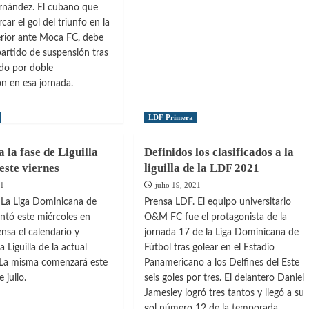
ernández. El cubano que
de
car el gol del triunfo en la
la
erior ante Moca FC, debe
Liguilla
artido de suspensión tras
ado por doble
n en esa jornada.
LDF Primera
ndidos
 la fase de Liguilla
Definidos los clasificados a la
 este viernes
liguilla de la LDF 2021
da
21
julio 19, 2021
 La Liga Dominicana de
Prensa LDF. El equipo universitario
ntó este miércoles en
O&M FC fue el protagonista de la
nsa el calendario y
jornada 17 de la Liga Dominicana de
la
 Liguilla de la actual
Fútbol tras golear en el Estadio
La misma comenzará este
Panamericano a los Delfines del Este
 julio.
seis goles por tres. El delantero Daniel
Jamesley logró tres tantos y llegó a su
gol número 12 de la temporada,