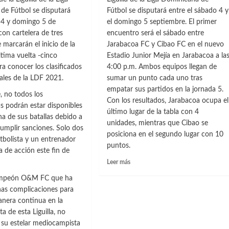
de Fútbol se disputará
Fútbol se disputará entre el sábado 4 y
 4 y domingo 5 de
el domingo 5 septiembre. El primer
on cartelera de tres
encuentro será el sábado entre
 marcarán el inicio de la
Jarabacoa FC y Cibao FC en el nuevo
tima vuelta -cinco
Estadio Junior Mejía en Jarabacoa a la
ra conocer los clasificados
4:00 p.m. Ambos equipos llegan de
nales de la LDF 2021.
sumar un punto cada uno tras
empatar sus partidos en la jornada 5.
, no todos los
Con los resultados, Jarabacoa ocupa el
s podrán estar disponibles
último lugar de la tabla con 4
a de sus batallas debido a
unidades, mientras que Cibao se
umplir sanciones. Solo dos
posiciona en el segundo lugar con 10
utbolista y un entrenador
puntos.
a de acción este fin de
Leer
Leer más
más
campeón O&M FC que ha
sobre
as complicaciones para
Previa
de
nera continua en la
la
a de esta Liguilla, no
fecha
 su estelar mediocampista
6