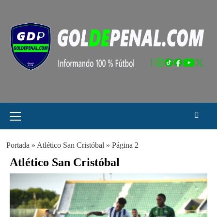
Saltar
al
contenido
Menú
principal
Portada
»
Atlético San Cristóbal
»
Página 2
Atlético San Cristóbal