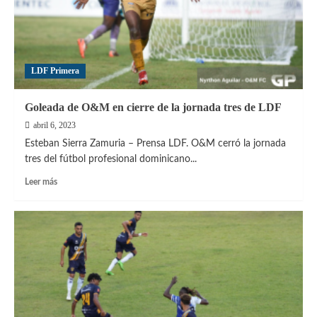
Delfines
sumó
primera
victoria
LDF Primera
Goleada de O&M en cierre de la jornada tres de LDF
abril 6, 2023
Esteban Sierra Zamuria – Prensa LDF. O&M cerró la jornada
tres del fútbol profesional dominicano...
Leer
Leer más
más
sobre
Goleada
de
O&M
en
cierre
de
la
jornada