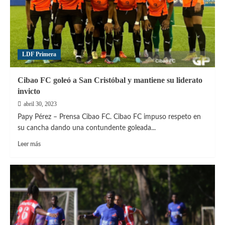
puntos
a
Atlántico
LDF Primera
Cibao FC goleó a San Cristóbal y mantiene su liderato
invicto
abril 30, 2023
Papy Pérez – Prensa Cibao FC. Cibao FC impuso respeto en
su cancha dando una contundente goleada...
Leer
Leer más
más
sobre
Cibao
FC
goleó
a
San
Cristóbal