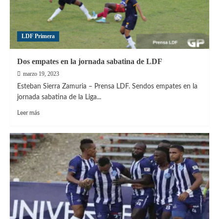
tres
de
LDF
LDF Primera
Dos empates en la jornada sabatina de LDF
marzo 19, 2023
Esteban Sierra Zamuria – Prensa LDF. Sendos empates en la
jornada sabatina de la Liga...
Leer
Leer más
más
sobre
Dos
empates
en
la
jornada
sabatina
de
LDF