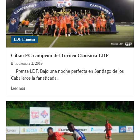
la
marcha
LDF Primera
Cibao FC campeón del Torneo Clausura LDF
noviembre 2, 2019
Prensa LDF. Bajo una noche perfecta en Santiago de los
Caballeros la fanaticada...
Leer
Leer más
más
sobre
Cibao
FC
campeón
del Torneo
Clausura
LDF