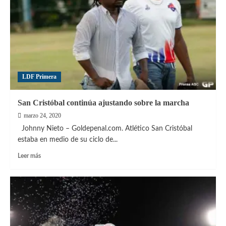
gol
y
hat-
trick
en
la
LDF?
LDF Primera
San Cristóbal continúa ajustando sobre la marcha
marzo 24, 2020
Johnny Nieto – Goldepenal.com. Atlético San Cristóbal
estaba en medio de su ciclo de...
Leer
Leer más
más
sobre
San
Cristóbal
continúa
ajustando
sobre