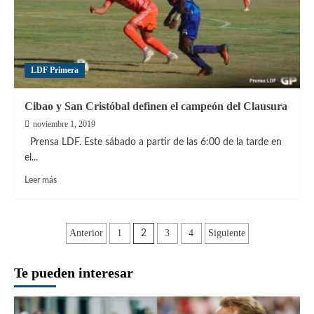
LDF Primera
Cibao y San Cristóbal definen el campeón del Clausura
noviembre 1, 2019
Prensa LDF. Este sábado a partir de las 6:00 de la tarde en
el...
Leer
Leer más
más
sobre
Cibao
Paginación
y
Anterior
1
3
4
Siguiente
2
San
de
Cristóbal
Te pueden interesar
definen
entradas
el
campeón
del