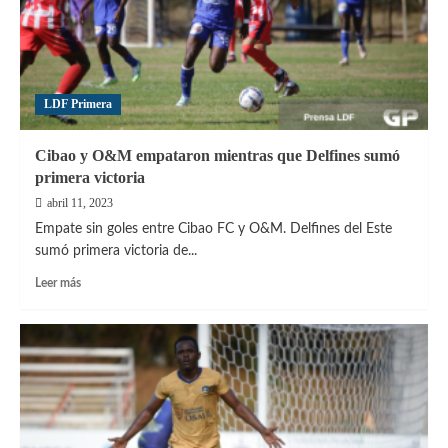
y
mantiene
su
liderato
invicto
LDF Primera
Cibao y O&M empataron mientras que Delfines sumó
primera victoria
abril 11, 2023
Empate sin goles entre Cibao FC y O&M. Delfines del Este
sumó primera victoria de...
Leer
Leer más
más
sobre
Cibao
y
O&M
empataron
mientras
que