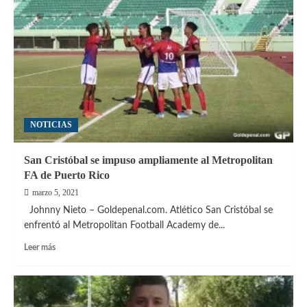
y
Metropolitan
FA
igualaron
en
el
segundo
duelo
NOTICIAS
San Cristóbal se impuso ampliamente al Metropolitan
FA de Puerto Rico
marzo 5, 2021
Johnny Nieto – Goldepenal.com. Atlético San Cristóbal se
enfrentó al Metropolitan Football Academy de...
Leer
Leer más
más
sobre
San
Cristóbal