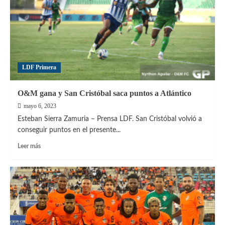
LDF Primera
O&M gana y San Cristóbal saca puntos a Atlántico
mayo 6, 2023
Esteban Sierra Zamuria – Prensa LDF. San Cristóbal volvió a
conseguir puntos en el presente...
Leer
Leer más
más
sobre
O&M
gana
y
San
Cristóbal
saca