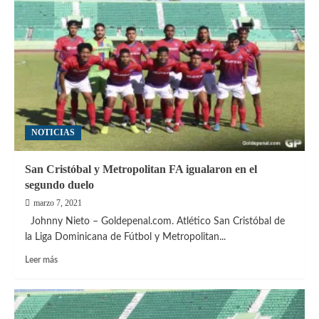
el
arco
para
Atlántico
ante
San
Cristóbal
NOTICIAS
San Cristóbal y Metropolitan FA igualaron en el
segundo duelo
marzo 7, 2021
Johnny Nieto – Goldepenal.com. Atlético San Cristóbal de
la Liga Dominicana de Fútbol y Metropolitan...
Leer
Leer más
más
sobre
San
Cristóbal