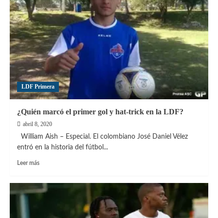
se
impuso
ampliamente
al
Metropolitan
FA
de
Puerto
Rico
LDF Primera
¿Quién marcó el primer gol y hat-trick en la LDF?
abril 8, 2020
William Aish – Especial. El colombiano José Daniel Vélez
entró en la historia del fútbol...
Leer
Leer más
más
sobre
¿Quién
marcó
el
primer