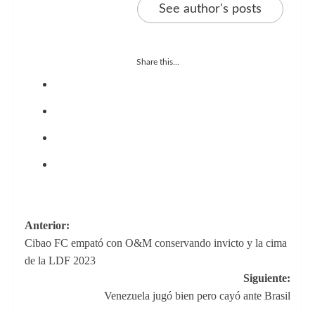
See author's posts
Share this...
Navegación
Anterior:
Cibao FC empató con O&M conservando invicto y la cima
de
de la LDF 2023
entradas
Siguiente:
Venezuela jugó bien pero cayó ante Brasil