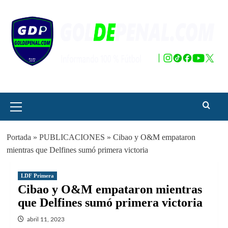
Saltar
al
contenido
Menú
principal
Portada
»
PUBLICACIONES
»
Cibao y O&M empataron
mientras que Delfines sumó primera victoria
LDF Primera
Cibao y O&M empataron mientras
que Delfines sumó primera victoria
abril 11, 2023