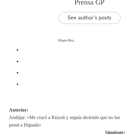
Prensa GP
See author's posts
Share this...
Navegación
Anterior:
Andújar: «Me crucé a Rizzoli y seguía diciendo que no fue
de
penal a Higuaín»
entradas
Siguiente: