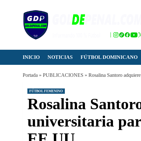
Saltar
al
contenido
INICIO
NOTICIAS
FÚTBOL DOMINICANO
Portada
»
PUBLICACIONES
»
Rosalina Santoro adquiere
FÚTBOL FEMENINO
Rosalina Santor
universitaria par
EE.UU