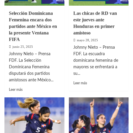
Selección Dominicana
Las chicas de RD van
Femenina encara dos
este jueves ante
partidos ante México en
Honduras en primer
la presente Ventana
amistoso
FIFA
mayo 28, 2025
junio 25, 2025
Johnny Nieto – Prensa
Johnny Nieto – Prensa
FDF. La escuadra
FDF. La Selección
dominicana femenina de
Dominicana Femenina
mayores se enfrentará a
disputará dos partidos
su...
amistosos ante México...
Leer
Leer más
más
Leer
Leer más
sobre
más
Las
sobre
chicas
Selección
de
Dominicana
RD
Femenina
van
encara
este
dos
jueves