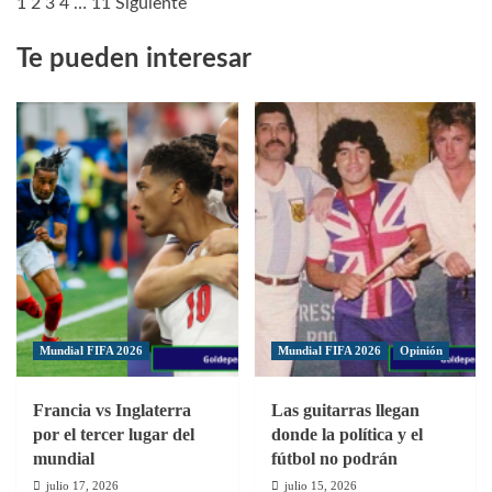
1
2
3
4
…
11
Siguiente
Dominicana
Golazo
y
de
Te pueden interesar
Panamá
Jaylen
por
Vallecillo
el
le
pase
dio
a
el
ronda
triunfo
final
a
del
RD
premundial
ante
Femenino
Cuba
Sub-
en
20
la
de
Clasificatoria
Concacaf
Femenina
Mundial FIFA 2026
Mundial FIFA 2026
Opinión
Sub-
20
Concacaf
Francia vs Inglaterra
Las guitarras llegan
por el tercer lugar del
donde la política y el
mundial
fútbol no podrán
julio 17, 2026
julio 15, 2026