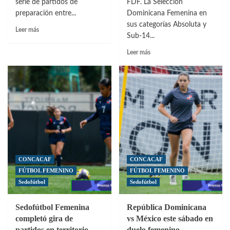
serie de partidos de
FDF. La Selección
preparación entre...
Dominicana Femenina en
sus categorías Absoluta y
Leer
Leer más
Sub-14...
más
sobre
Leer
Leer más
Sedofútbol
más
Femenina
sobre
derrotó
Selección
a
Dominicana
Islas
Femenina
Caimán
efectuará
en
partidos
segundo
de
amistoso
preparación
en
dos
CONCACAF
CONCACAF
categorías
FÚTBOL FEMENINO
FÚTBOL FEMENINO
Sedofútbol
Sedofútbol
Sedofútbol Femenina
República Dominicana
completó gira de
vs México este sábado en
partidos en territorio
duelo femenino