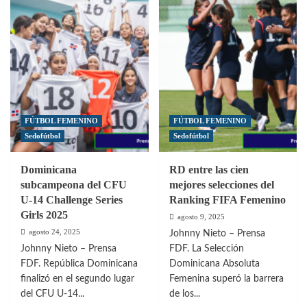
Dominicana
Sub-
ante
17
Haití
Femenina
por
anuncia
el
su
pase
lista
a
de
Ronda
convocadas
Final
para
FÚTBOL FEMENINO
FÚTBOL FEMENINO
del
el
Sedofútbol
Sedofútbol
Premundial
Clasificatorio
Femenino
de
Dominicana
RD entre las cien
Concacaf
subcampeona del CFU
mejores selecciones del
U-14 Challenge Series
Ranking FIFA Femenino
Girls 2025
agosto 9, 2025
agosto 24, 2025
Johnny Nieto – Prensa
Johnny Nieto – Prensa
FDF. La Selección
FDF. República Dominicana
Dominicana Absoluta
finalizó en el segundo lugar
Femenina superó la barrera
del CFU U-14...
de los...