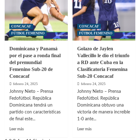
partidos
ante
ante
Honduras
México
en
en
primer
la
CONCACAF
CONCACAF
amistoso
presente
FÚTBOL FEMENINO
FÚTBOL FEMENINO
Ventana
FIFA
Dominicana y Panamá
Golazo de Jaylen
por el pase a ronda final
Vallecillo le dio el triunfo
del premundial
a RD ante Cuba en la
Femenino Sub-20 de
Clasificatoria Femenina
Concacaf
Sub-20 Concacaf
febrero 24, 2025
febrero 24, 2025
Johnny Nieto – Prensa
Johnny Nieto – Prensa
Fedofútbol. República
Fedofútbol. República
Dominicana tendrá un
Dominicana obtuvo una
partido con características
victoria de manera increíble
de final este...
1-0 ante...
Leer
Leer
Leer más
Leer más
más
más
sobre
sobre