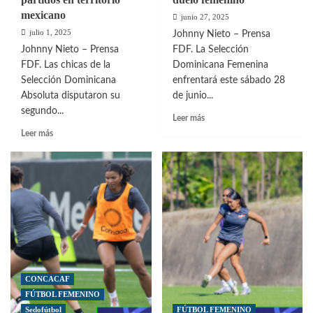
mexicano
junio 27, 2025
julio 1, 2025
Johnny Nieto – Prensa
Johnny Nieto – Prensa
FDF. La Selección
FDF. Las chicas de la
Dominicana Femenina
Selección Dominicana
enfrentará este sábado 28
Absoluta disputaron su
de junio...
segundo...
Leer
Leer más
más
Leer
Leer más
sobre
más
República
sobre
Dominicana
Sedofútbol
vs
Femenina
México
completó
este
gira
sábado
de
en
partidos
duelo
en
femenino
territorio
mexicano
CONCACAF
FÚTBOL FEMENINO
Sedofútbol
FÚTBOL FEMENINO