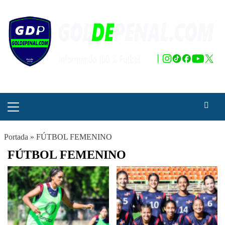
Saltar
al
contenido
Menú
principal
Portada
»
FÚTBOL FEMENINO
FÚTBOL FEMENINO
Paginación
de
entradas