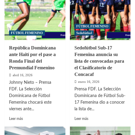
FÚTBOL FEMENINO
FÚTBOL FEMENINO
Sedofútbol
República Dominicana
Sedofútbol Sub-17
ante Haití por el pase a
Femenina anuncia su
Ronda Final del
lista de convocadas para
Premundial Femenino
el Clasificatorio de
Concacaf
abril 16, 2026
enero 16, 2026
Johnny Nieto – Prensa
FDF. La Selección
Prensa FDF. La Selección
Dominicana de Fútbol
Dominicana de Fútbol Sub-
Femenina chocará este
17 Femenina dio a conocer
viernes ante...
la lista de...
Leer
Leer
Leer más
Leer más
más
más
sobre
sobre
República
Sedofútbol