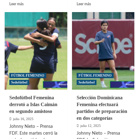
Leer
Leer
Leer más
Leer más
más
más
sobre
sobre
Dominicana
RD
subcampeona
entre
del
las
CFU
cien
U-
mejores
14
selecciones
Challenge
del
Series
Ranking
Girls
FIFA
2025
Femenino
FÚTBOL FEMENINO
FÚTBOL FEMENINO
Sedofútbol
Sedofútbol
Sedofútbol Femenina
Selección Dominicana
derrotó a Islas Caimán
Femenina efectuará
en segundo amistoso
partidos de preparación
en dos categorías
julio 16, 2025
julio 12, 2025
Johnny Nieto – Prensa
FDF. Este martes cerró la
Johnny Nieto – Prensa