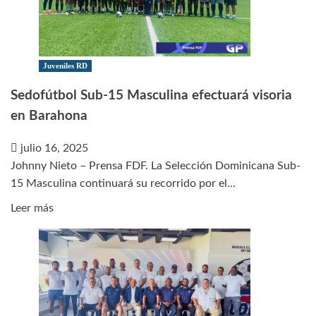
15
convocó
y
concentró
Juveniles RD
de
Sedofútbol Sub-15 Masculina efectuará visoria
cara
en Barahona
al
Campeonato
julio 16, 2025
de
Johnny Nieto – Prensa FDF. La Selección Dominicana Sub-
Concacaf
15 Masculina continuará su recorrido por el...
Leer
Leer más
más
sobre
Sedofútbol
Sub-
15
Masculina