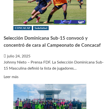
FC
de
Alfonso
debuta
este
CONCACAF
Sedofútbol
sábado
Selección Dominicana Sub-15 convocó y
en
concentró de cara al Campeonato de Concacaf
la
CFU
julio 24, 2025
Club
Johnny Nieto – Prensa FDF. La Selección Dominicana Sub-
Shield
15 Masculina definió la lista de jugadores...
Leer
Leer más
más
sobre
Selección
Dominicana
Sub-