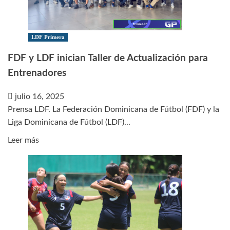
efectuará
visoria
en
LDF Primera
Barahona
FDF y LDF inician Taller de Actualización para
Entrenadores
julio 16, 2025
Prensa LDF. La Federación Dominicana de Fútbol (FDF) y la
Liga Dominicana de Fútbol (LDF)...
Leer
Leer más
más
sobre
FDF
y
LDF
inician
Taller