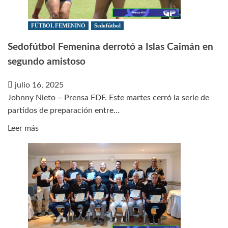
de
Actualización
FÚTBOL FEMENINO
Sedofútbol
para
Sedofútbol Femenina derrotó a Islas Caimán en
Entrenadores
segundo amistoso
julio 16, 2025
Johnny Nieto – Prensa FDF. Este martes cerró la serie de
partidos de preparación entre...
Leer
Leer más
más
sobre
Sedofútbol
Femenina
derrotó
a
Islas