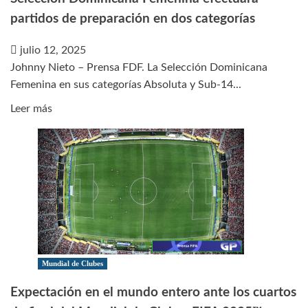
partidos de preparación en dos categorías
julio 12, 2025
Johnny Nieto – Prensa FDF. La Selección Dominicana
Femenina en sus categorías Absoluta y Sub-14...
Leer
Leer más
más
sobre
Selección
Dominicana
Femenina
efectuará
partidos
de
preparación
Mundial de Clubes
en
Expectación en el mundo entero ante los cuartos
dos