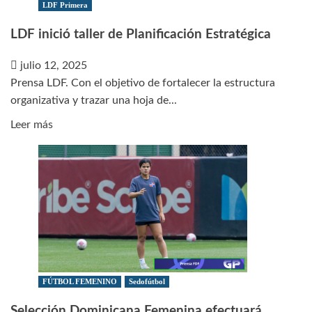
de
LDF Primera
la
LDF inició taller de Planificación Estratégica
LDF
julio 12, 2025
Prensa LDF. Con el objetivo de fortalecer la estructura
organizativa y trazar una hoja de...
Leer
Leer más
más
sobre
LDF
inició
taller
de
Planificación
Estratégica
FÚTBOL FEMENINO
Sedofútbol
Selección Dominicana Femenina efectuará