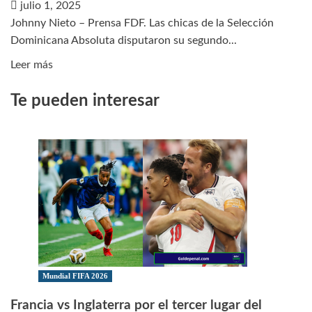
julio 1, 2025
25-
Johnny Nieto – Prensa FDF. Las chicas de la Selección
26
Dominicana Absoluta disputaron su segundo...
Leer
Leer más
más
Te pueden interesar
sobre
Sedofútbol
Femenina
completó
gira
de
partidos
en
territorio
mexicano
Mundial FIFA 2026
Francia vs Inglaterra por el tercer lugar del