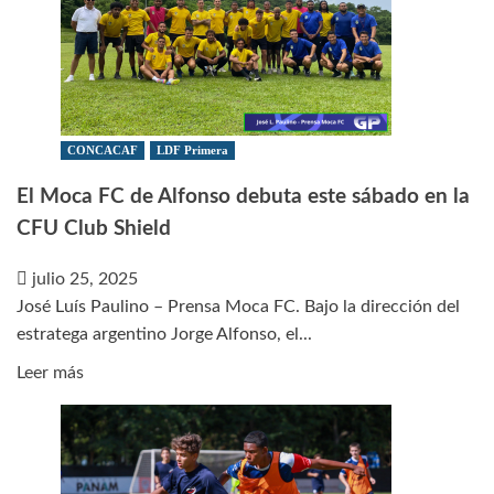
CONCACAF
LDF Primera
El Moca FC de Alfonso debuta este sábado en la
CFU Club Shield
julio 25, 2025
José Luís Paulino – Prensa Moca FC. Bajo la dirección del
estratega argentino Jorge Alfonso, el...
Leer
Leer más
más
sobre
El
Moca