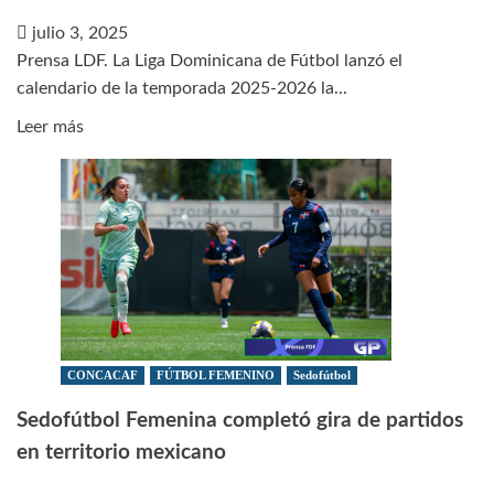
del
julio 3, 2025
Mundial
Prensa LDF. La Liga Dominicana de Fútbol lanzó el
de
calendario de la temporada 2025-2026 la...
Clubes
FIFA
Leer
Leer más
2025™
más
sobre
Así
se
jugará
la
primera
jornada
y
CONCACAF
FÚTBOL FEMENINO
Sedofútbol
formato
Sedofútbol Femenina completó gira de partidos
de
en territorio mexicano
la
LDF