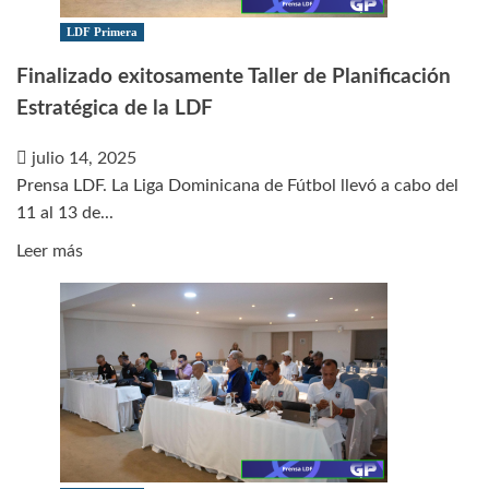
Caimán
en
LDF Primera
segundo
Finalizado exitosamente Taller de Planificación
amistoso
Estratégica de la LDF
julio 14, 2025
Prensa LDF. La Liga Dominicana de Fútbol llevó a cabo del
11 al 13 de...
Leer
Leer más
más
sobre
Finalizado
exitosamente
Taller
de
Planificación
Estratégica