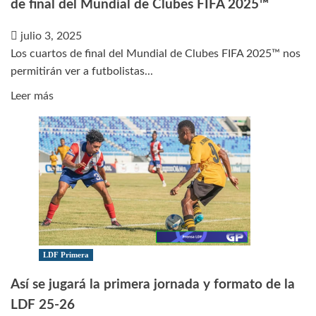
de final del Mundial de Clubes FIFA 2025™
categorías
julio 3, 2025
Los cuartos de final del Mundial de Clubes FIFA 2025™ nos
permitirán ver a futbolistas...
Leer
Leer más
más
sobre
Expectación
en
el
mundo
entero
ante
los
LDF Primera
cuartos
Así se jugará la primera jornada y formato de la
de
LDF 25-26
final