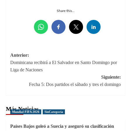
Share this...
Navegación
Anterior:
Dominicana recibirá a El Salvador en Santo Domingo por
de
Liga de Naciones
entradas
Siguiente:
Fecha 5: Dos partidos el sábado y tres el domingo
Más Noticias
Mundial FIFA 2026
SinCategoria
Países Bajos goleó a Suecia y aseguró su clasificación