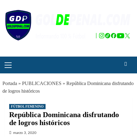
Saltar
al
contenido
Menú
principal
Portada
»
PUBLICACIONES
»
República Dominicana disfrutando
de logros históricos
FÚTBOL FEMENINO
República Dominicana disfrutando
de logros históricos
marzo 3, 2020