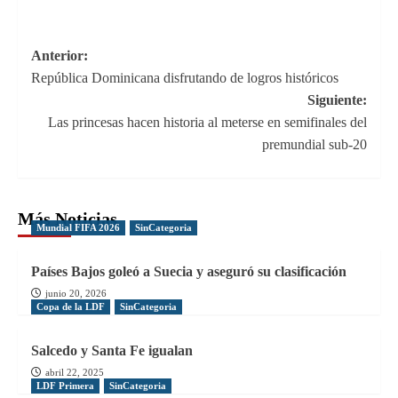
Navegación
Anterior:
República Dominicana disfrutando de logros históricos
de
Siguiente:
entradas
Las princesas hacen historia al meterse en semifinales del
premundial sub-20
Más Noticias
Mundial FIFA 2026
SinCategoria
Países Bajos goleó a Suecia y aseguró su clasificación
junio 20, 2026
Copa de la LDF
SinCategoria
Salcedo y Santa Fe igualan
abril 22, 2025
LDF Primera
SinCategoria