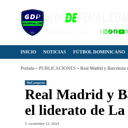
Saltar
al
contenido
INICIO
NOTICIAS
FÚTBOL DOMINICANO
Portada
»
PUBLICACIONES
»
Real Madrid y Barcelona m
SinCategoria
Real Madrid y B
el liderato de L
noviembre 12, 2019