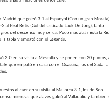
só a las alineaciones de los culé.
co Madrid que goleó 3-1 al Espanyol (Con un gran Morata)
1-2 al Real Betis (Gol del criticado Luuk De Jong), tanto
igros del descenso muy cerca; Poco más atrás está la Re
 la tabla y empató con el Leganés.
ó 2-0 en su visita a Mestalla y se ponen con 20 puntos, 
etafe que empató en casa con el Osasuna, los del Sadar a
des.
uestos al caer en su visita al Mallorca 3-1, los de Son
scenso mientras que alavés goleó al Valladolid y también 