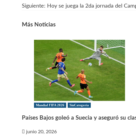
Siguiente:
Hoy se juega la 2da jornada del Ca
de
entradas
Más Noticias
Mundial FIFA 2026
SinCategoria
Países Bajos goleó a Suecia y aseguró su clas
junio 20, 2026