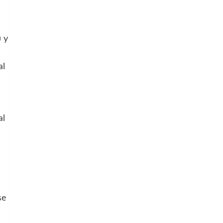
 y
al
al
se