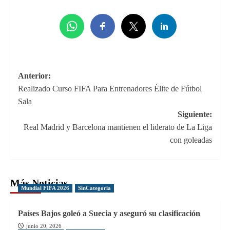
Navegación
Anterior:
Realizado Curso FIFA Para Entrenadores Élite de Fútbol
de
Sala
entradas
Siguiente:
Real Madrid y Barcelona mantienen el liderato de La Liga
con goleadas
Más Noticias
Mundial FIFA 2026
SinCategoria
Países Bajos goleó a Suecia y aseguró su clasificación
junio 20, 2026