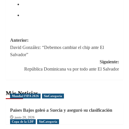
Navegación
Anterior:
David González: “Debemos cambiar el chip ante El
de
Salvador”
entradas
Siguiente:
República Dominicana va por todo ante El Salvador
Más Noticias
Mundial FIFA 2026
SinCategoria
Países Bajos goleó a Suecia y aseguró su clasificación
junio 20, 2026
Copa de la LDF
SinCategoria