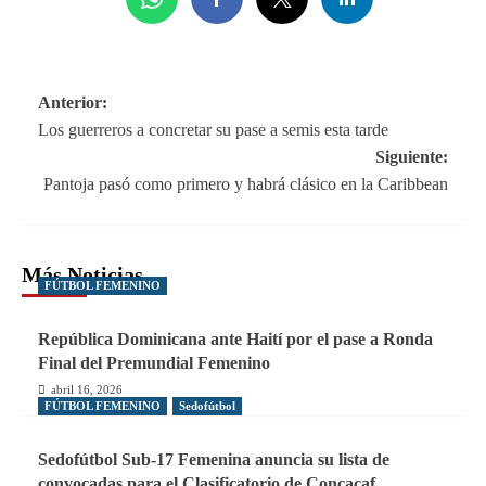
Navegación
Anterior:
Los guerreros a concretar su pase a semis esta tarde
de
Siguiente:
entradas
Pantoja pasó como primero y habrá clásico en la Caribbean
Más Noticias
FÚTBOL FEMENINO
República Dominicana ante Haití por el pase a Ronda
Final del Premundial Femenino
abril 16, 2026
FÚTBOL FEMENINO
Sedofútbol
Sedofútbol Sub-17 Femenina anuncia su lista de
convocadas para el Clasificatorio de Concacaf